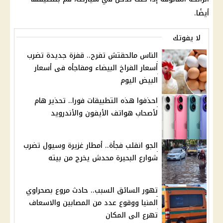
أيضًا.
لا يفوتك
الناس مالحقتش تفرح.. قفزة جديدة تضرب
أسعار الفراخ البيضاء ومفاجأه فى أسعار
البيض اليوم
احذفوا هذه التطبيقات فورا.. تحذير هام
لأصحاب هواتف الأيفون والأندرويد
الجو انقلب فجأة.. أمطار غزيرة وسيول تضرب
شوارع البحيرة محدش يخرج من بيته
تهور السائق السبب.. حادث مروع بصحراوي
المنيا ووقوع عدد من المصابين والاسعاف
تهرع الى المكان