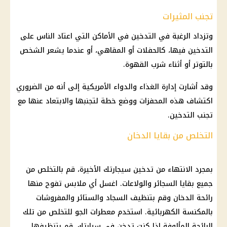
تجنب المثيرات
وتزداد الرغبة في التدخين في الأماكن التي اعتاد الناس على
التدخين فيها، كالحفلات أو المقاهي، أو عندما يشعر الشخص
بالتوتر أو أثناء شرب القهوة.
وقد أشارت إدارة الغذاء والدواء الأمريكية إلى أنه من الضروري
اكتشاف هذه المحفزات ووضع خطة لتجنبها والابتعاد عنها مع
تجنب التدخين.
التخلص من بقايا الدخان
بمجرد الانتهاء من تدخين سيجارتك الأخيرة، قم بالتخلص من
جميع بقايا السجائر والولاعات. اغسل أي ملابس تفوح منها
رائحة الدخان وقم بتنظيف السجاد والستائر والمفروشات
بالمكنسة الكهربائية. استخدم معطرات الجو للتخلص من تلك
الرائحة المألوفة إذا كنت تدخن في سيارتك، قم بتنظيفها