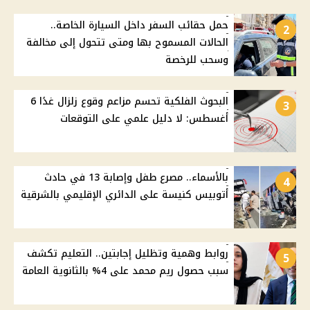
حمل حقائب السفر داخل السيارة الخاصة..
2
الحالات المسموح بها ومتى تتحول إلى مخالفة
وسحب للرخصة
البحوث الفلكية تحسم مزاعم وقوع زلزال غدًا 6
3
أغسطس: لا دليل علمي على التوقعات
بالأسماء.. مصرع طفل وإصابة 13 في حادث
4
أتوبيس كنيسة على الدائري الإقليمي بالشرقية
روابط وهمية وتظليل إجابتين.. التعليم تكشف
5
سبب حصول ريم محمد على 4% بالثانوية العامة