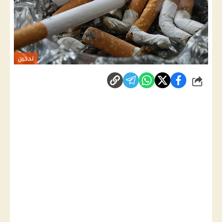
تدخين
شارك