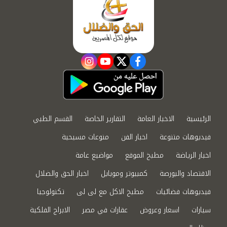
instagram
youtube
twitter
facebook
الرئيسية
الاخبار العامة
التقارير الخاصة
القسم الطبي
فيديوهات متنوعة
اخبار الفن
منوعات مسيحية
اخبار الرياضة
مطبخ الموقع
مواضيع عامة
الاقتصاد والبورصة
كمبيوتر وموبايل
اخبار الحق والضلال
فيديوهات فضائيات
مطبخ الاكل مع لى لى
تكنولوجيا
سيارات
اسعار وعروض
عقارات في مصر
الابراج الفلكية