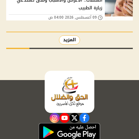
العضلات.. الأعراض والأسباب ومتى تستدعي
زيارة الطبيب
09 أغسطس, 2026 04:00 ص
المزيد
instagram
youtube
twitter
facebook