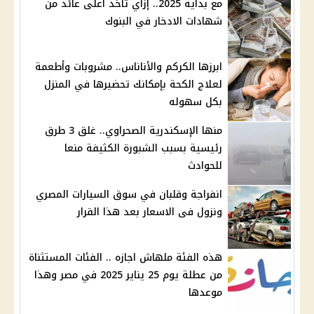
مع بداية 2025.. إزاي تاخد أعلى عائد من
شهادات الادخار في البنوك
ابرزها الكركم والأناناس.. مشروبات وأطعمة
لعلاج الكحة بإمكانك تحضيرها في المنزل
بكل سهوله
منها الإسكندرية الصحراوي.. غلق 3 طرق
رئيسية بسبب الشبورة الكثيفة منعا
للحوادث
انفراجة وقلبان في سوق السيارات المصري
ونزول فى الاسعار بعد هذا القرار
هذه الفئة ملهاش اجازه .. الفئات المستثناة
من عطلة يوم 25 يناير 2025 في مصر وهذا
موعدها