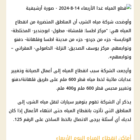
وأوضحت شركة مياه الشرب أن المناطق المتضررة من انقطاع
المياه هي: "مركز اطسا: قلمشاة- مطول- ابوجندير- المختلطة-
الونايسة- جزء من جردو- جزء من مدينة اطسا وقلهانة- دفنو
وتوابعهم، مركز يوسف الصديق: النزلة- الحامولي- المقراني –
وتوابعهم».
وأرجعت الشركة سبب انقطاع المياه إلى أعمال الصيانة وتغيير
عدايات مائية لخط مياه قطر 600 ملم على طريق قلهانة/دفنو
وتغيير محبس قطر 600 ملم و400 ملم.
يذكر أن الشركة تقوم بتوفير سيارات لنقل مياه الشرب إلى
المناطق التي تأثرت بانقطاع المياه حتى انتهاء الأعمال إذا كان
لديك أي أسئلة يرجى الاتصال بالخط الساخن على الرقم 125.
أماكن انقطاع المياه اليوم الأربعاء