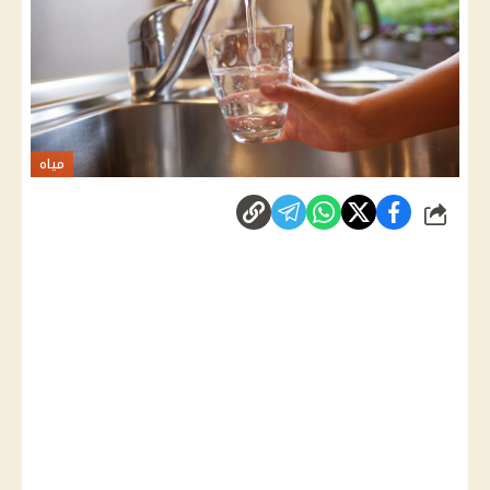
مياه
شارك