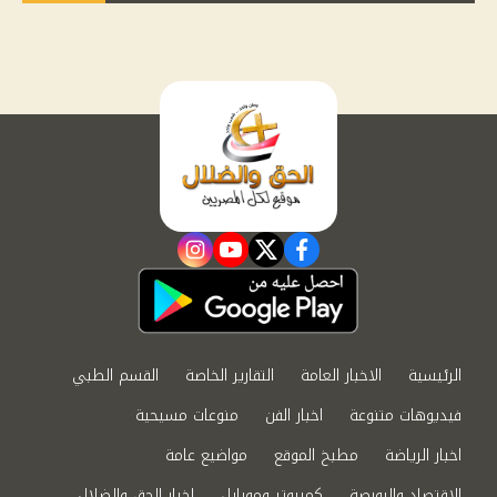
instagram
youtube
twitter
facebook
الرئيسية
الاخبار العامة
التقارير الخاصة
القسم الطبي
فيديوهات متنوعة
اخبار الفن
منوعات مسيحية
اخبار الرياضة
مطبخ الموقع
مواضيع عامة
الاقتصاد والبورصة
كمبيوتر وموبايل
اخبار الحق والضلال