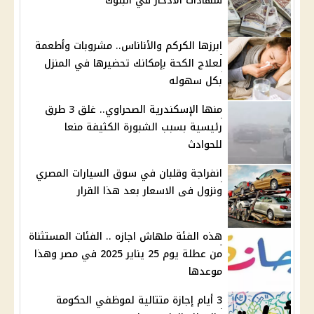
شهادات الادخار في البنوك
ابرزها الكركم والأناناس.. مشروبات وأطعمة
لعلاج الكحة بإمكانك تحضيرها في المنزل
بكل سهوله
منها الإسكندرية الصحراوي.. غلق 3 طرق
رئيسية بسبب الشبورة الكثيفة منعا
للحوادث
انفراجة وقلبان في سوق السيارات المصري
ونزول فى الاسعار بعد هذا القرار
هذه الفئة ملهاش اجازه .. الفئات المستثناة
من عطلة يوم 25 يناير 2025 في مصر وهذا
موعدها
3 أيام إجازة متتالية لموظفي الحكومة