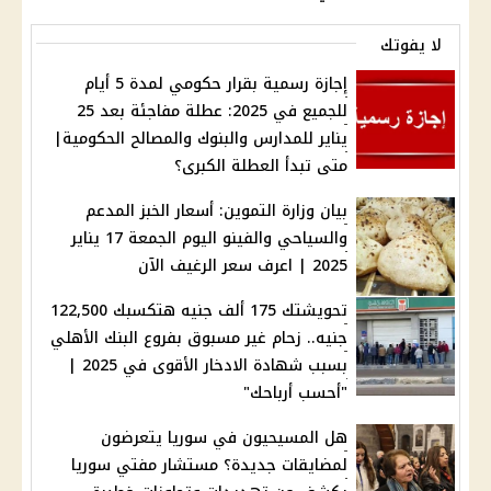
لا يفوتك
إجازة رسمية بقرار حكومي لمدة 5 أيام
للجميع في 2025: عطلة مفاجئة بعد 25
يناير للمدارس والبنوك والمصالح الحكومية|
متى تبدأ العطلة الكبرى؟
بيان وزارة التموين: أسعار الخبز المدعم
والسياحي والفينو اليوم الجمعة 17 يناير
2025 | اعرف سعر الرغيف الآن
تحويشتك 175 ألف جنيه هتكسبك 122,500
جنيه.. زحام غير مسبوق بفروع البنك الأهلي
بسبب شهادة الادخار الأقوى في 2025 |
"أحسب أرباحك"
هل المسيحيون في سوريا يتعرضون
لمضايقات جديدة؟ مستشار مفتي سوريا