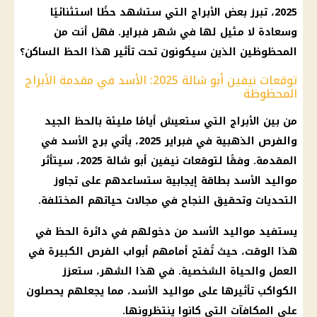
2025، تبرز بعض
الأبراج
التي ستشهد حظًا استثنائيًا
وسعادة لا مثيل لها في شهر فبراير. فهل أنت من
المحظوظين الذين سيكونون تحت تأثير هذا الحظ الساكن؟
توقعات نيفين أبو شالة 2025: الأسد في مقدمة الأبراج
المحظوظة
من بين
الأبراج
التي ستعيش أيامًا مليئة بالحظ الجيد
والفرص الذهبية في
فبراير 2025
، يأتي
برج الأسد
في
المقدمة. وفقًا لتوقعات نيفين أبو شالة 2025، سيتأثر
مواليد
الأسد بطاقة إيجابية ستساعدهم على تجاوز
التحديات وتحقيق النجاح في مجالات حياتهم المختلفة.
يستفيد
مواليد
الأسد من دخولهم في دائرة الحظ في
هذا الوقت، حيث تُفتح أمامهم أبواب الفرص الكبيرة في
العمل والحياة الشخصية. في هذا الشهر، ستعزز
الكواكب تأثيرها على
مواليد
الأسد، مما يجعلهم يحصلون
على المكافآت التي كانوا ينتظرونها.