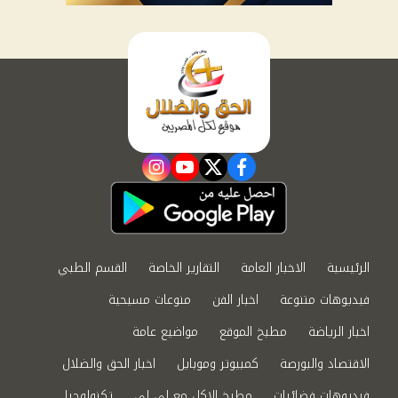
instagram
youtube
twitter
facebook
الرئيسية
الاخبار العامة
التقارير الخاصة
القسم الطبي
فيديوهات متنوعة
اخبار الفن
منوعات مسيحية
اخبار الرياضة
مطبخ الموقع
مواضيع عامة
الاقتصاد والبورصة
كمبيوتر وموبايل
اخبار الحق والضلال
فيديوهات فضائيات
مطبخ الاكل مع لى لى
تكنولوجيا