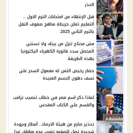
الحذر
قبل الإنتهاء من امتحانات الترم الاول ..
التعليم تعلن خريطة مناهج صفوف النقل
بالترم الثاني 2025
مش محتاج تنزل من بيتك ولا تستنى
المحصل سدد فاتورة الكهرباء اليكترونيا
بهذه الطريقة
خضار رخيص الثمن له مفعول السحر على
نسف دهون الجسم العنيدة
لماذا ذكر اسم مصر في خطاب تنصيب ترامب
والقسم علي الكتاب المقدس
تحذير صارم من هيئة الارصاد.. أمطار وبرودة
شديدة تصل للصقيع تضرب عده مناطق غدا