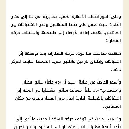
وعلى الفور انتقلت الأجهزة الأمنية بمديرية أمن قنا إلى مكان
الحادث، حيث تعمل على ضبط المتهمين وفض الاشتباكات بين
العائلتين، بهدف إعادة الأوضاع إلى طبيعتها واستئناف حركة
القطارات.
شهدت محافظة قنا عودة حركة القطارات بعد توقفها إثر
اشتباكات وإطلاق نار بين عائلتين بقرية السمطا التابعة لمركز
دشنا.
وأسفر الحادث عن إصابة "سيد أ." (45 عاماً) سائق قطار،
و"محمد م." (35 عاماً) مساعد سائق، بشظايا في الوجه إثر
اشتباكات بالأسلحة النارية أثناء مرور القطار بالقرب من مكان
المشاجرة.
وتسبب الحادث في توقف حركة السكة الحديد، ما أدى إلى
تأخير أربعة قطارات، اثنان متجهان إلى القاهرة، واثنان آخرين