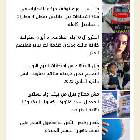
ما السبب وراء توقف حركه القطارات فى
قنا؟ اشتباكات بين عائلتين تعطل 4 قطارات
.. تفاصيل كامله
احذرو ال 8 ايام القادمه.. 5 أبراج ستواجه
كارثة مالية وديون ضخمة آخر يناير فعليهم
الحذر
قبل الإنتهاء من امتحانات الترم الاول ..
التعليم تعلن خريطة مناهج صفوف النقل
بالترم الثاني 2025
مش محتاج تنزل من بيتك ولا تستنى
المحصل سدد فاتورة الكهرباء اليكترونيا
بهذه الطريقة
خضار رخيص الثمن له مفعول السحر على
نسف دهون الجسم العنيدة