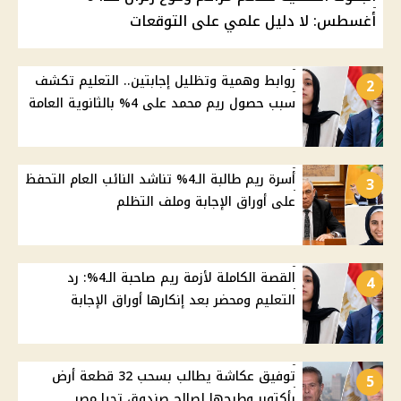
أغسطس: لا دليل علمي على التوقعات
روابط وهمية وتظليل إجابتين.. التعليم تكشف
2
سبب حصول ريم محمد على 4% بالثانوية العامة
أسرة ريم طالبة الـ4% تناشد النائب العام التحفظ
3
على أوراق الإجابة وملف التظلم
القصة الكاملة لأزمة ريم صاحبة الـ4%: رد
4
التعليم ومحضر بعد إنكارها أوراق الإجابة
توفيق عكاشة يطالب بسحب 32 قطعة أرض
5
بأكتوبر وطرحها لصالح صندوق تحيا مصر