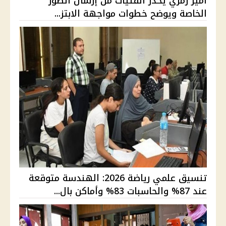
أمير رمزي يحذر الفتيات من إرسال الصور
الخاصة ويوضح خطوات مواجهة الابتز...
تنسيق علمي رياضة 2026: الهندسة متوقعة
عند 87% والحاسبات 83% وأماكن بال...