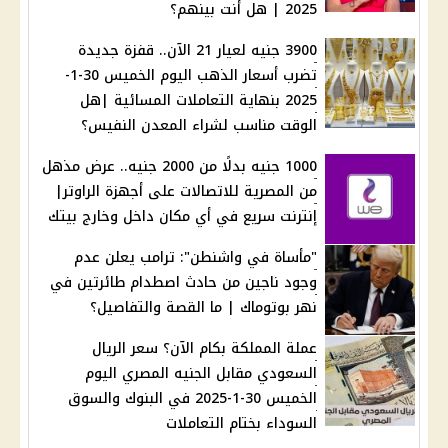
2025 | هل أنت بينهم؟
3900 جنيه لعيار 21 الآن.. قفزة جديدة
تضرب أسعار الذهب اليوم الخميس 30-1-
2025 بنهاية التعاملات المسائية |هل
الوقت مناسب لشراء المعدن النفيس؟
1000 جنيه بدلًا من 2000 جنيه.. عرض مذهل
من المصرية للاتصالات على أجهزة الراوتر|
إنترنت سريع في أي مكان داخل وخارج بيتك
"مأساة في واشنطن": ترامب يعلن عدم
وجود ناجين من حادث اصطدام طائرتين في
نهر بوتوماك | ما القصة والتفاصيل؟
عملة المملكة بكام الآن؟ سعر الريال
السعودي مقابل الجنيه المصري اليوم
الخميس 30-1-2025 في البنوك والسوق
السوداء بختام التعاملات