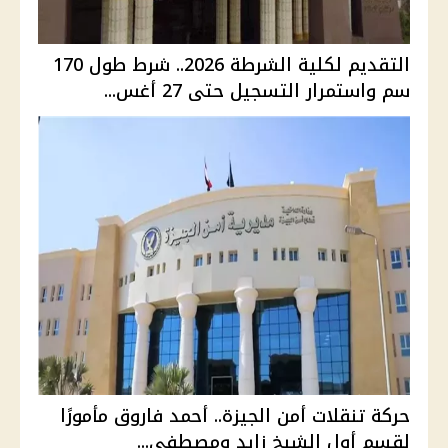
التقديم لكلية الشرطة 2026.. شرط طول 170
سم واستمرار التسجيل حتى 27 أغس...
حركة تنقلات أمن الجيزة.. أحمد فاروق مأمورًا
لقسم أول الشيخ زايد ومصطفى...