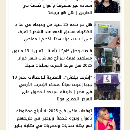
سعادة غير مسبوقة وأموال ضخمة في
الطريق | هل هو برجك؟
هل تم خصم 25 جنيه من رصيدك في عداد
الكهرباء مسبق الدفع عند الشحن؟ تعرف
على السبب وراء هذا الخصم المفاجئ
قبضك وصل كام؟ التأمينات تعلن لـ 13 مليون
مستفيد قيمة شرائح معاشات شهر فبراير
2025 قبل موعد الصرف بساعات قليلة
"إنترنت ببلاش".. المصرية للاتصالات تمنح 10
جيجا إنترنت مجانًا لعملاء الإنترنت الأرضي
في مصر | طريقة سريعة للحصول على
العرض الحصري فورًا
توقعات ماغي فرح 2025: 4 أبراج محظوظة
بأموال وثروة ضخمة، وبرجين في طريقهم
لمواجهة تحديات وصعوبات في نهاية يناير