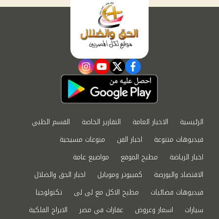
instagram
youtube
twitter
facebook
الرئيسية
الاخبار العامة
التقارير الخاصة
القسم الطبي
فيديوهات متنوعة
اخبار الفن
منوعات مسيحية
اخبار الرياضة
مطبخ الموقع
مواضيع عامة
الاقتصاد والبورصة
كمبيوتر وموبايل
اخبار الحق والضلال
فيديوهات فضائيات
مطبخ الاكل مع لى لى
تكنولوجيا
سيارات
اسعار وعروض
عقارات في مصر
الابراج الفلكية