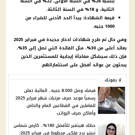
بنسبة 26% في السنة الأولى، 22% في السنة
الثانية، و 18% في السنة الثالثة.
قيمة الشهادة: يبدأ الحد الأدنى للشراء من
1000 جنيه.
وفي حال تم طرح شهادات ادخار جديدة في فبراير 2025
بعائد أعلى من 30%، مثل الفائدة التي تصل إلى 35%،
فإن ذلك سيشكل مفاجأة إيجابية للمستثمرين الذين
يبحثون عن عوائد أفضل على استثماراتهم.
لا يفوتك
قبضك وصل 8.000 جنيه.. المالية تعلن
رسمياً موعد صرف مرتبات شهر فبراير 2025
للعاملين في القطاعين العام والخاص
وأماكن صرف الرواتب
حظك هيتغير للأفضل 180%.. كارمن شماس
تبشر برج فلكي محظوظ في فبراير 2025: