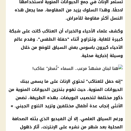
تستمر الإناث في جمع الحيوانات المنوية لاستخدامها
لاحقًا، وهذا السلوك يزيد من المقاومة، مما يجعل هذه
النسل أكثر مقاومة للأمراض.
وكشف علماء الأحياء والخبراء أن العناكب كانت على شبكة
كبيرة للغاية، وتتزاوج أثناء "حفلة الطقس"، وقدم عالم
الأحياء كيرون باسوس بعض السياق للوضع من خلال
وسيلة إخبارية محلية.
"إنه حفل للعناكب" تحتوي الإناث على ما يسمى ببنك
الحيوانات المنوية، حيث تقوم بتخزين الحيوانات المنوية من
ذكور مختلفة لتخصيب البويضات. بهذه الطريقة، تضمن
الأنثى إنجاب عدة أطفال مختلفين وتزيد التنوع الجيني. »
ورغم السياق العلمي، إلا أن الفيديو الذي بثته الصحافة
المحلية بعد شهر من نشره على الإنترنت، أثار ذهول