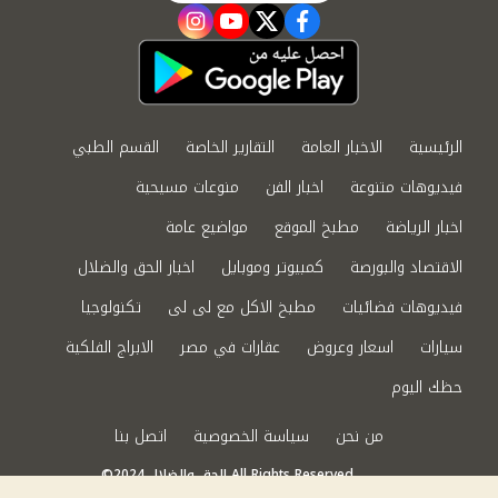
instagram
youtube
twitter
facebook
الرئيسية
الاخبار العامة
التقارير الخاصة
القسم الطبي
فيديوهات متنوعة
اخبار الفن
منوعات مسيحية
اخبار الرياضة
مطبخ الموقع
مواضيع عامة
الاقتصاد والبورصة
كمبيوتر وموبايل
اخبار الحق والضلال
فيديوهات فضائيات
مطبخ الاكل مع لى لى
تكنولوجيا
سيارات
اسعار وعروض
عقارات في مصر
الابراج الفلكية
حظك اليوم
من نحن
سياسة الخصوصية
اتصل بنا
©2024 الحق والضلال All Rights Reserved.