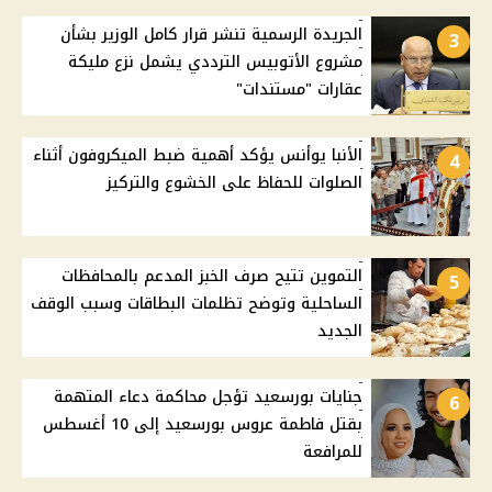
الجريدة الرسمية تنشر قرار كامل الوزير بشأن
3
مشروع الأتوبيس الترددي يشمل نزع مليكة
عقارات "مستندات"
الأنبا يوأنس يؤكد أهمية ضبط الميكروفون أثناء
4
الصلوات للحفاظ على الخشوع والتركيز
التموين تتيح صرف الخبز المدعم بالمحافظات
5
الساحلية وتوضح تظلمات البطاقات وسبب الوقف
الجديد
جنايات بورسعيد تؤجل محاكمة دعاء المتهمة
6
بقتل فاطمة عروس بورسعيد إلى 10 أغسطس
للمرافعة