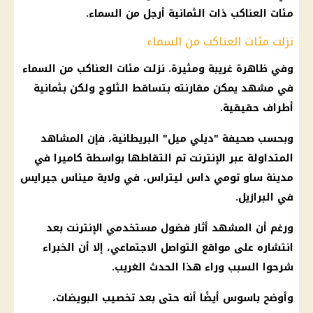
مئات العناكب ذات الثمانية أرجل من السماء.
نزلت مئات العناكب من السماء
وفي ظاهرة غريبة ومثيرة. نزلت مئات العناكب من السماء
في مشهد يمكن مقارنته بتساقط الثلوج ولكن بثمانية
أطراف حقيقية.
وبحسب صحيفة "ديلي ميل" البريطانية، فإن المشاهد
المتداولة عبر الإنترنت تم التقاطها بواسطة كاميرا في
مدينة ساو تومي داس ليتراس، في ولاية ميناس جيرايس
في البرازيل.
ورغم أن المشهد أثار فضول مستخدمي الإنترنت بعد
انتشاره على مواقع التواصل الاجتماعي، إلا أن الخبراء
شرحوا السبب وراء هذا الحدث الغريب.
وأوضح باسوس أيضًا أنه حتى بعد تخصيب البويضات،