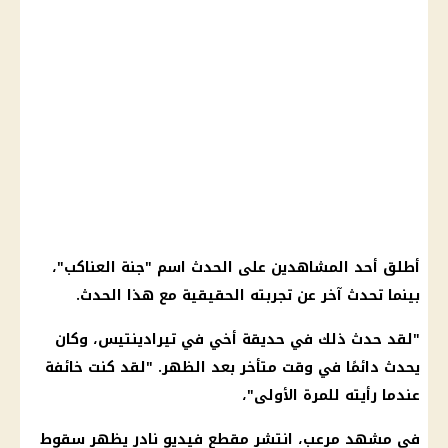
أطلق أحد المشاهدين على الحدث اسم "جنة العناكب"،
بينما تحدث آخر عن تجربته الحقيقية مع هذا الحدث.
"لقد حدث ذلك في حديقة أخي في تيرادينتيس، وكان
يحدث دائمًا في وقت متأخر بعد الظهر. "لقد كنت خائفة
عندما رأيته للمرة الأولى"،
في مشهد مرعب، انتشر مقطع فيديو نادر يظهر سقوط