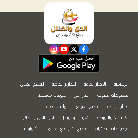
instagram
youtube
twitter
facebook
الرئيسية
الاخبار العامة
التقارير الخاصة
القسم الطبي
فيديوهات متنوعة
اخبار الفن
منوعات مسيحية
اخبار الرياضة
مطبخ الموقع
مواضيع عامة
الاقتصاد والبورصة
كمبيوتر وموبايل
اخبار الحق والضلال
فيديوهات فضائيات
مطبخ الاكل مع لى لى
تكنولوجيا