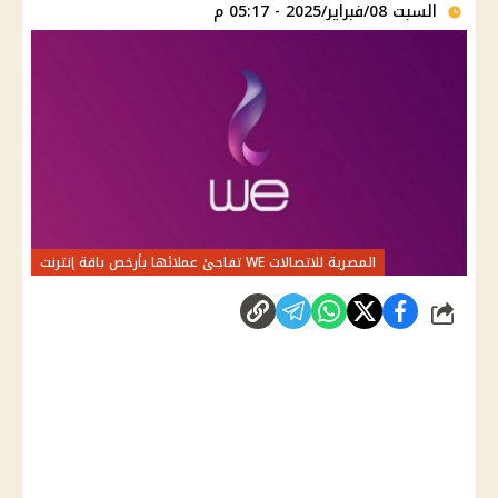
السبت 08/فبراير/2025 - 05:17 م
المصرية للاتصالات WE تفاجئ عملائها بأرخص باقة إنترنت
شارك