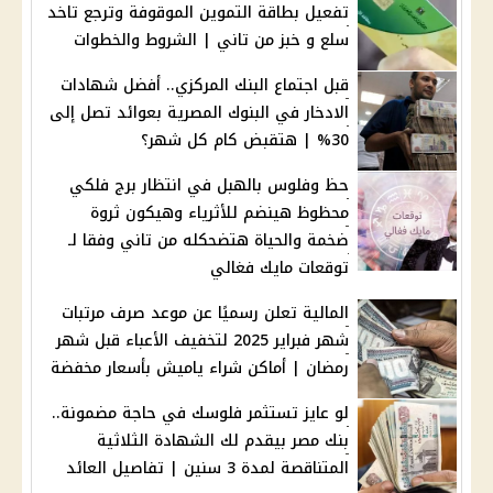
تفعيل بطاقة التموين الموقوفة وترجع تاخد
سلع و خبز من تاني | الشروط والخطوات
قبل اجتماع البنك المركزي.. أفضل شهادات
الادخار في البنوك المصرية بعوائد تصل إلى
30% | هتقبض كام كل شهر؟
حظ وفلوس بالهبل في انتظار برج فلكي
محظوظ هينضم للأثرياء وهيكون ثروة
ضخمة والحياة هتضحكله من تاني وفقا لـ
توقعات مايك فغالي
المالية تعلن رسميًا عن موعد صرف مرتبات
شهر فبراير 2025 لتخفيف الأعباء قبل شهر
رمضان | أماكن شراء ياميش بأسعار مخفضة
لو عايز تستثمر فلوسك في حاجة مضمونة..
بنك مصر بيقدم لك الشهادة الثلاثية
المتناقصة لمدة 3 سنين | تفاصيل العائد