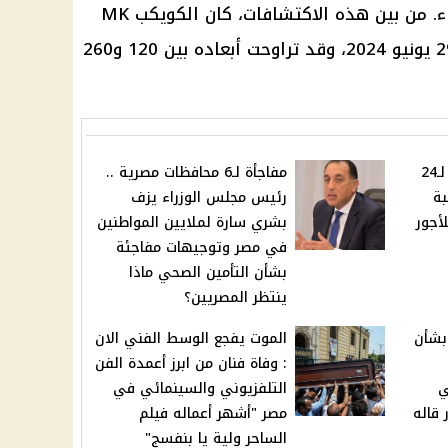
ما يُعد إنجازًا كبيرًا في مجال الفضاء. من بين هذه الاكتشافات، كان الكويكب MK
2024، الذي اقترب من الأرض في 29 يونيو 2024، وقد تراوحت أبعاده بين 120 و260
7600 جنيه .. بشري سارة لـ24
مفاجأة لـ6 محافظات مصرية ..
بة
رئيس مجلس الوزراء يزف
أجور
بشري سارة لملايين المواطنين
في مصر وتوجيهات مفاجئة
بشأن التأمين الصحي ماذا
ينتظر المصريين؟
بشأن
الموت يفجع الوسط الفني الان
: وفاة فنان من ابرز أعمدة الفن
ي
التلفزيوني والسينمائي في
قاله
مصر "أشهر أعماله فيلم
الساحر ولية يا بنفسج"