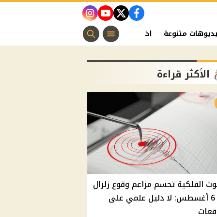
instagram
youtube
twitter
facebook
ديوهات متنوعة
اخبار الفن
منوعات مسيحية
اخبار الرياضة
الأكثر قراءة
وث الفلكية تحسم مزاعم وقوع زلزال
غدًا 6 أغسطس: لا دليل علمي على
قعات