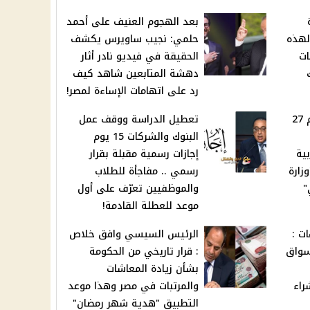
بعد الهجوم العنيف على أحمد
لهذه
حلمي: نجيب ساويرس يكشف
ات
الحقيقة في فيديو نادر أثار
ك
دهشة المتابعين شاهد كيف
رد على اتهامات الإساءة لمصر!
حدث تاريخي في مصر يوم 27
تعطيل الدراسة ووقف عمل
البنوك والشركات 15 يوم
ية
إجازات رسمية مقبلة بقرار
زارة
رسمي .. مفاجأة للطلاب
"
والموظفيين تعرّف على أول
موعد للعطلة القادمة!
الجنيهات :
الرئيس السيسي وافق خلاص
سواق
: قرار تاريخي من الحكومة
بشأن زيادة المعاشات
راء
والمرتبات في مصر وهذا موعد
التطبيق "هدية شهر رمضان"