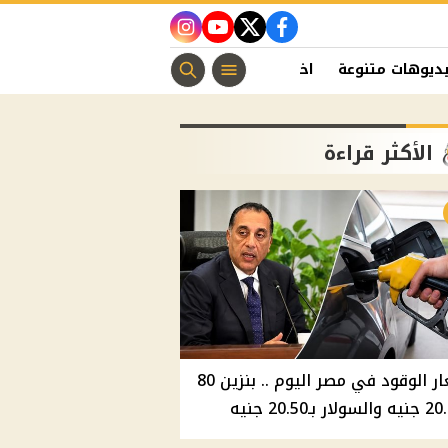
instagram
youtube
twitter
facebook
ديوهات متنوعة
اخبار الفن
منوعات مسيحية
اخبار الرياضة
الأكثر قراءة
أسعار الوقود في مصر اليوم .. بنزين 80