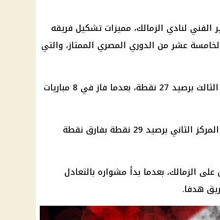
ير الفني لنادي الزمالك، مميزات تشكيل فريقه
لخامسة عشر من الدوري المصري الممتاز، والتي
ويدخل الزمالك المباراة في المركز الثالث برصيد 27 نقطة، بعدما فاز في 8 مباريات
أما الأهلي حامل اللقب فيأتي في المركز الثاني برصيد 29 نقطة بفارق نقطة
لى الزمالك، بعدما بدأ مشواره بالتعادل
ريق هدفا.