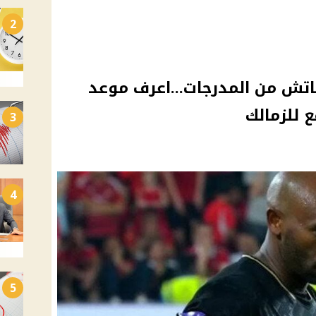
2
اتش من المدرجات...اعرف موعد
ع للزمالك
3
4
5