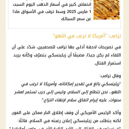
انخفاض كبير في أسعار الذهب اليوم السبت
1 مارس 2025 وسط ترقب في الأسواق ماذا
غن سعر السبائك
ترامب: "أمريكا لا ترغب في اللهو"
في تصريحات لاحقة أدلى بها ترامب للصحفيين، شدّد على أن
اللقاء لم يكن جيدًا، مضيفًا أن زيلينسكي يتصرّف وكأنه يريد
استمرار القتال.
وقال ترامب:
"زيلينسكي بالغ في تقدير إمكاناته، وأمريكا لا ترغب في
اللهو.. نحن نتطلع إلى السلام، وليس إلى حرب تستمر لعشر
سنوات. عليه إبرام اتفاق سلام لإنهاء النزاع."
وأكد الرئيس الأمريكي أن وقف إطلاق النار ممكن على الفور،
لكنه يتطلب من زيلينسكي إعلان رغبته في السلام، قائلًا:
"لن نستمر في القتال إلى الأبد. الكرة الآن في ملعب أوكرانيا."