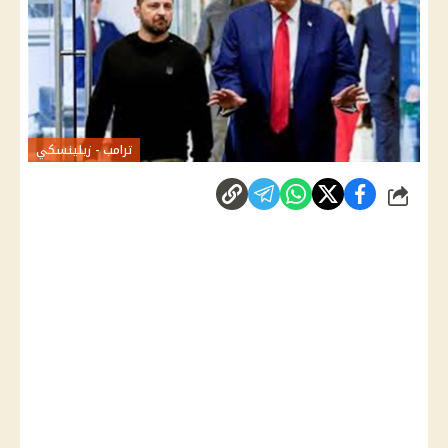
ترامب - زيلينسكي
شارك