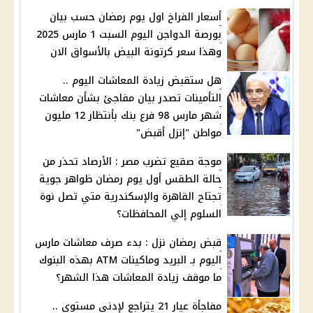
أسعار الفراخ اول يوم رمضان حسب بيان
بورصة الدواجن اليوم السبت 1 مارس 2025
وهذا سعر كرتونة البيض بالأسواق الان
هل ستقبض زيادة المعاشات اليوم ..
التأمينات تصدر بيان مفاجئ بشأن معاشات
شهر مارس 98 فرع بنك بأنتظار 12 مليون
مواطن "إنزل أقبض"
موجة صقيع تضرب مصر : الأرصاد تحذر من
حالة الطقس أول يوم رمضان ظواهر جوية
تجتاح القاهرة والإسكندرية متي تصل نوة
السلوم إلي المحافظات؟
قبض رمضان نزل : بدء صرف معاشات مارس
اليوم بـ البريد وماكينات ATM بهذه البنوك
ما موقف زيادة المعاشات هذا الشهر؟
مفاجأة عيار 21 يتراجع لإدني مستوي ..