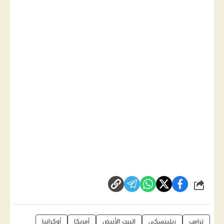
شارك
ترامب
زيلينسكي
البيت الأبيض
أمريكا
أوكرانيا