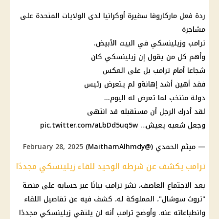
ردة فعل ماركاروفا سفيرة أوكرانيا لدى الولايات المتحدة على
مشاجرة
ترامب وزيلينسكي في البيت الأبيض.
وأهم كل من يقول إن زيلينسكي كان
شجاعا أمام ترامب بل على العكس
فقد أهين أشد إهانةو لم يتعرض رئيس
دولة منتخب لما تعرض له اليوم...
لقد أدرك الرجل أن مستقبله قد انتهى
وجعل شعبه يعيش…
pic.twitter.com/aLbDd5uq5w
— ميثم الحمدي (@MaithamAlhmdy)
February 28, 2025
ترامب يكشف عن شرطه الوحيد للقاء زيلينسكي مجددًا
بعد الاجتماع العاصف، نشر ترامب بيانًا عبر حسابه على منصة
"تروث سوشال"، المملوكة له، كشف فيه عن تفاصيل اللقاء
وانطباعاته عنه. وأوضح ترامب أنه لن يلتقي زيلينسكي مجددًا