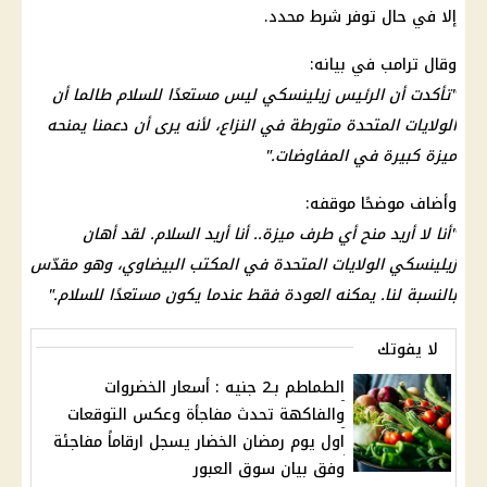
إلا في حال توفر شرط محدد.
وقال ترامب في بيانه:
"تأكدت أن الرئيس زيلينسكي ليس مستعدًا للسلام طالما أن
الولايات المتحدة متورطة في النزاع، لأنه يرى أن دعمنا يمنحه
ميزة كبيرة في المفاوضات."
وأضاف موضحًا موقفه:
"أنا لا أريد منح أي طرف ميزة.. أنا أريد السلام. لقد أهان
زيلينسكي الولايات المتحدة في المكتب البيضاوي، وهو مقدّس
بالنسبة لنا. يمكنه العودة فقط عندما يكون مستعدًا للسلام."
لا يفوتك
الطماطم بـ2 جنيه : أسعار الخضروات
والفاكهة تحدث مفاجأة وعكس التوقعات
اول يوم رمضان الخضار يسجل ارقاماً مفاجئة
وفق بيان سوق العبور