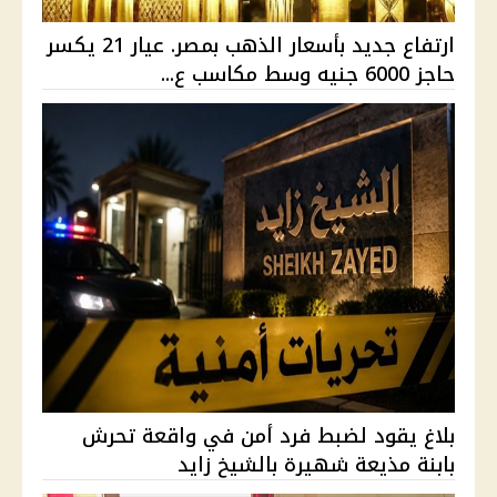
ارتفاع جديد بأسعار الذهب بمصر. عيار 21 يكسر
حاجز 6000 جنيه وسط مكاسب ع...
بلاغ يقود لضبط فرد أمن في واقعة تحرش
بابنة مذيعة شهيرة بالشيخ زايد