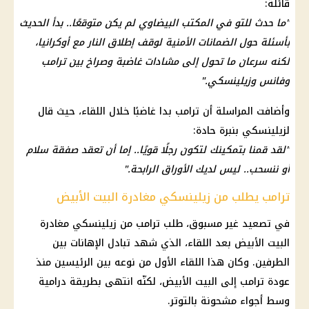
قائلة:
"ما حدث للتو في المكتب البيضاوي لم يكن متوقعًا.. بدأ الحديث
بأسئلة حول الضمانات الأمنية لوقف إطلاق النار مع أوكرانيا،
لكنه سرعان ما تحول إلى مشادات غاضبة وصراخ بين ترامب
وفانس وزيلينسكي."
وأضافت المراسلة أن ترامب بدا غاضبًا خلال اللقاء، حيث قال
لزيلينسكي بنبرة حادة:
"لقد قمنا بتمكينك لتكون رجلًا قويًا.. إما أن تعقد صفقة سلام
أو ننسحب.. ليس لديك الأوراق الرابحة."
ترامب يطلب من زيلينسكي مغادرة البيت الأبيض
في تصعيد غير مسبوق، طلب ترامب من زيلينسكي مغادرة
البيت الأبيض بعد اللقاء، الذي شهد تبادل الإهانات بين
الطرفين. وكان هذا اللقاء الأول من نوعه بين الرئيسين منذ
عودة ترامب إلى البيت الأبيض، لكنّه انتهى بطريقة درامية
وسط أجواء مشحونة بالتوتر.