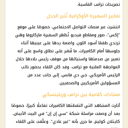
تصريحات ترامب القاسية.
تعابير السفيرة الأوكرانية تُثير الجدل
انتشرت عبر منصات التواصل الاجتماعي، خصوصًا على موقع
"إكس"، صور ومقاطع فيديو تُظهر السفيرة ماركاروفا وهي
ترتدي طقمًا أسود اللون، واضعة يدها على عينيها أثناء
جلوسها أمام الكاميرات، ما فُسّر على نطاق واسع على أنه
تعبير عن صدمتها واستيائها من موقف رئيس بلادها خلال
المواجهة العلنية مع ترامب. وقد كان اللقاء بحضور نائب
الرئيس الأمريكي، جي دي فانس، إلى جانب عدد من
المسؤولين الأمريكيين والصحفيين.
مشادات كلامية بين ترامب وزيلينسكي
أثارت المشاهد التي التقطتها الكاميرات تفاعلًا كبيرًا، خصوصًا
بعد أن وصفت مراسلة شبكة "سي إن إن" في البيت الأبيض،
كايتلان كولينز، ما جرى بأنه "غير عادي". وعلّقت على اللقاء