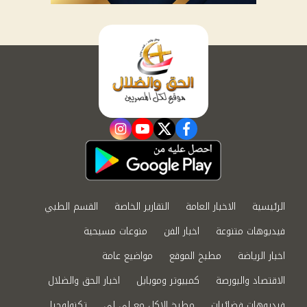
instagram
youtube
twitter
facebook
الرئيسية
الاخبار العامة
التقارير الخاصة
القسم الطبي
فيديوهات متنوعة
اخبار الفن
منوعات مسيحية
اخبار الرياضة
مطبخ الموقع
مواضيع عامة
الاقتصاد والبورصة
كمبيوتر وموبايل
اخبار الحق والضلال
فيديوهات فضائيات
مطبخ الاكل مع لى لى
تكنولوجيا