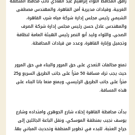
رافق المحافظ اللواء إبراهيم عبد الهادي نائب محافظ المنطقة
الغربية، وقيادات مديرية أمن
القاهرة
، والمهندس
مصطفى
الشيمي
رئيس
مجلس إدارة
شركة مياه شرب
القاهرة
،
والمهندس عادل حسن
رئيس
مجلس إدارة شركة
الصرف
الصحى
، واللواء وليد أبو النصر
رئيس
الهيئة العامة لنظافة
وتجميل وإنارة
القاهرة
، وعدد من قيادات المحافظة.
تمنع مخالفات التعدي على حق
المرور
والبناء في حق
المرور
حيث يجب ترك مسافة 50 متراً على جانب الطريق السريع و25
متراً على جانب الطريق الرئيسي، ويمنع منعا باتا البناء على
هذه المسافة.
بدأت محافظة
القاهرة
إخلاء شارع الجوهري وامتداده وشارع
يوسف نجيب بمنطقة الموسكي، ونقل الباعة الجائلين إلى
جراج العتبة، للبدء في تطوير المنطقة وتحديث المباني بها.