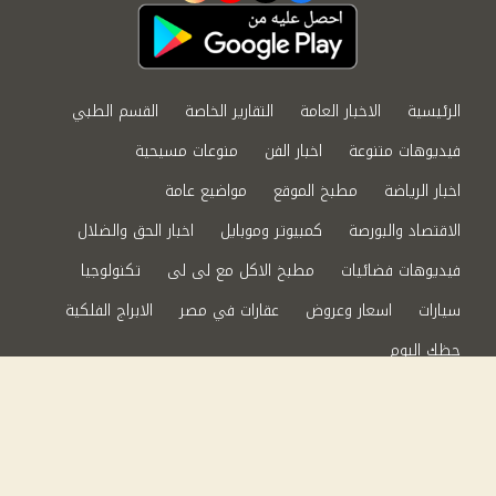
الرئيسية
الاخبار العامة
التقارير الخاصة
القسم الطبي
فيديوهات متنوعة
اخبار الفن
منوعات مسيحية
اخبار الرياضة
مطبخ الموقع
مواضيع عامة
الاقتصاد والبورصة
كمبيوتر وموبايل
اخبار الحق والضلال
فيديوهات فضائيات
مطبخ الاكل مع لى لى
تكنولوجيا
سيارات
اسعار وعروض
عقارات في مصر
الابراج الفلكية
حظك اليوم
من نحن
سياسة الخصوصية
اتصل بنا
©2024 الحق والضلال All Rights Reserved.
Powered by