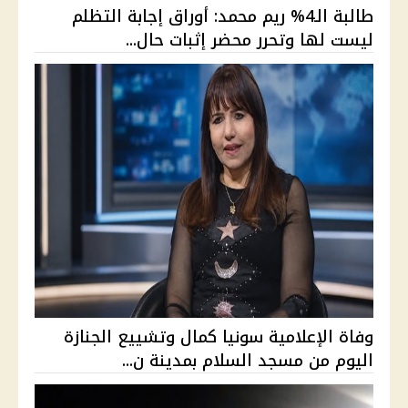
طالبة الـ4% ريم محمد: أوراق إجابة التظلم
ليست لها وتحرر محضر إثبات حال...
وفاة الإعلامية سونيا كمال وتشييع الجنازة
اليوم من مسجد السلام بمدينة ن...