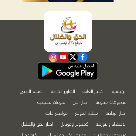
instagram
youtube
twitter
facebook
الرئيسية
الاخبار العامة
التقارير الخاصة
القسم الطبي
فيديوهات متنوعة
اخبار الفن
منوعات مسيحية
اخبار الرياضة
مطبخ الموقع
مواضيع عامة
الاقتصاد والبورصة
كمبيوتر وموبايل
اخبار الحق والضلال
فيديوهات فضائيات
مطبخ الاكل مع لى لى
تكنولوجيا