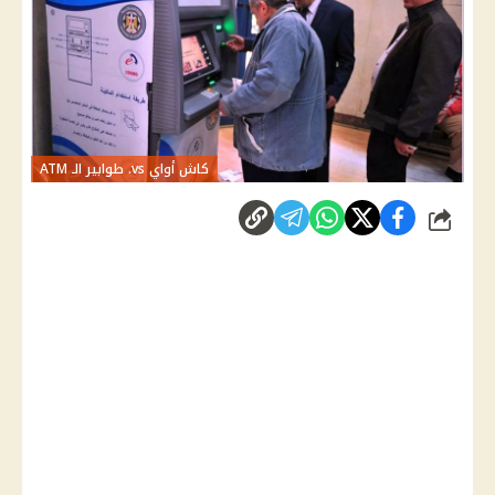
كاش أواي vs. طوابير الـ ATM
شارك