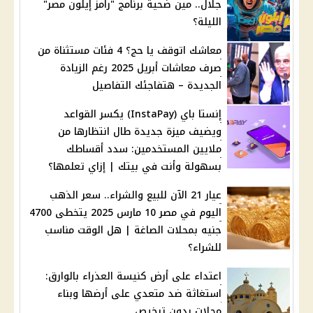
جلال.. مين ضحية برنامج "رامز إيلون مصر"
الليلة؟
معاشك اتوقف يا حج؟ 4 فئات مستثناة من
صرف معاشات أبريل 2025 رغم الزيادة
الجديدة – هتفاجئك التفاصيل
إنستا باي (InstaPay) يكسر القواعد
ويضيف ميزة جديدة طال انتظارها من
ملايين المستخدمين: سدد أقساطك
بسهولة وأنت في بيتك | إزاي تعلمها؟
عيار 21 الآن للبيع والشراء.. سعر الذهب
اليوم في مصر 10 مارس 2025 يتخطى 4700
جنيه بمحلات الصاغة | هل الوقت مناسب
للشراء؟
اعتداء على أرض كنيسة العذراء بالوارق:
استغاثة ضد متعدي على أرضها وبناء
محلات بدون ترخيص