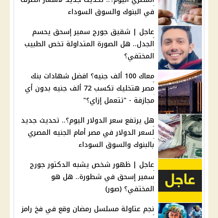
في البنوك والسوق السوداء
عاجل | شقيق جورج سمير إسحق يحسم
الجدل.. هل الصورة المتداولة تخص الطبيب
المختفي؟
معاك 100 ألف جنيه؟ افضل شهادات بنك
مصر هتخليك تكسب 72 ألف جنيه بدون أي
مجازفة - "تتعمل إزاي؟"
هل يرتفع سعر الدولار اليوم؟.. تحديث جديد
لسعر الدولار في مصر أمام الجنيه المصري
بالبنوك والسوق السوداء
عاجل | ظهور شخص يشبه الدكتور جورج
سمير إسحق في شطورة.. هل هو
المختفي؟ (صور)
نجم عتاولة مسلسل رمضان وقع في فخ رامز