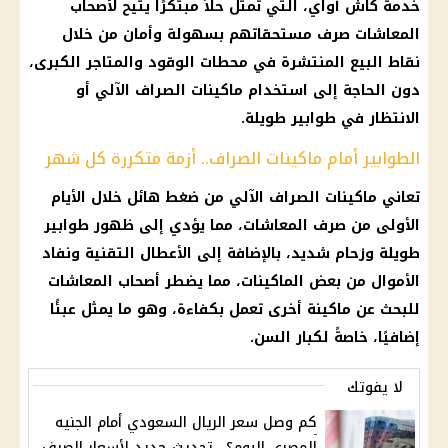
خدمة كاش أواي
، التي تمثل حلاً مبتكرًا يتيح لأصحاب
المعاشات
صرف مستحقاتهم بسهولة وأمان من خلال
نقاط البيع
المنتشرة في
محطات الوقود
والمتاجر الكبرى،
دون الحاجة إلى استخدام
ماكينات الصراف الآلي
أو
الانتظار في طوابير طويلة.
الطوابير أمام ماكينات الصراف.. أزمة متكررة كل شهر
تعاني
ماكينات الصراف الآلي
من
ضغط
هائل خلال الأيام
الأولى من
صرف المعاشات
، مما يؤدي إلى ظهور طوابير
طويلة وزحام شديد، بالإضافة إلى الأعطال التقنية ونفاد
الأموال
من بعض الماكينات، مما يضطر
أصحاب المعاشات
للبحث عن ماكينة أخرى تعمل بكفاءة، وهو ما يمثل عبئًا
إضافيًا، خاصةً لكبار السن.
لا يفوتك
كم وصل سعر الريال السعودي أمام الجنيه
المصري اليوم؟.. تحديث جديد لأسعار الصرف