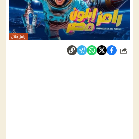
رامز جلال
شارك