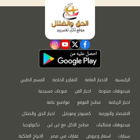
instagram
youtube
twitter
facebook
الرئيسية
الاخبار العامة
التقارير الخاصة
القسم الطبي
فيديوهات متنوعة
اخبار الفن
منوعات مسيحية
اخبار الرياضة
مطبخ الموقع
مواضيع عامة
الاقتصاد والبورصة
كمبيوتر وموبايل
اخبار الحق والضلال
فيديوهات فضائيات
مطبخ الاكل مع لى لى
تكنولوجيا
سيارات
اسعار وعروض
عقارات في مصر
الابراج الفلكية