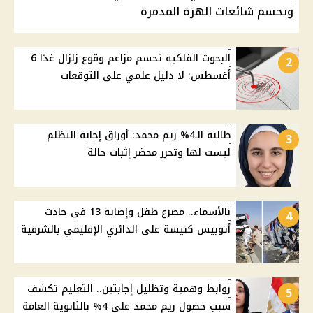
وتحسم شائعات الهزة المدمرة
البحوث الفلكية تحسم مزاعم وقوع زلزال غدًا 6
2
أغسطس: لا دليل علمي على التوقعات
طالبة الـ4% ريم محمد: أوراق إجابة التظلم
3
ليست لها وتحرر محضر إثبات حالة
بالأسماء.. مصرع طفل وإصابة 13 في حادث
4
أتوبيس كنيسة على الدائري الإقليمي بالشرقية
روابط وهمية وتظليل إجابتين.. التعليم تكشف
5
سبب حصول ريم محمد على 4% بالثانوية العامة