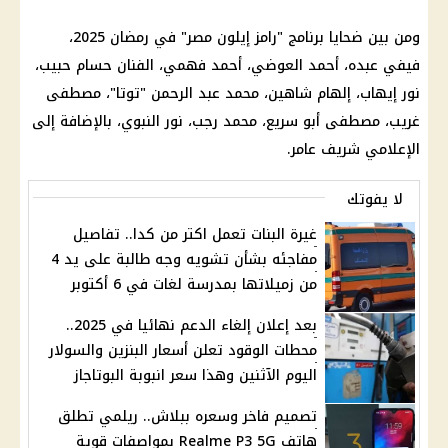
ومن بين ضحايا برنامج "رامز إيلون مصر" في رمضان 2025،
فيفي عبده، أحمد العوضي، أحمد فهمي، الفنان حسام حبيب،
نور إيهاب، إلهام شاهين، محمد عبد الرحمن "توتا"، مصطفى
غريب، مصطفى أبو سريع، محمد رجب، نور النبوي، بالإضافة إلى
الإعلامي شريف عامر.
لا يفوتك
غيرة البنات تعمل اكتر من كدا.. تفاصيل
مفاجئه بشأن تشويه وجه طالبة على يد 4
من زميلاتها بمدرسة لغات في 6 أكتوبر
بعد إعلان إلغاء الدعم نهائيا في 2025..
محطات الوقود تعلن أسعار البنزين والسوﻻر
اليوم الآثنين وهذا سعر انبوبة البوتاجاز
تصميم فاخر وسعره ببلاش.. ريلمي تطلق
هاتف Realme P3 5G بمواصفات قوية