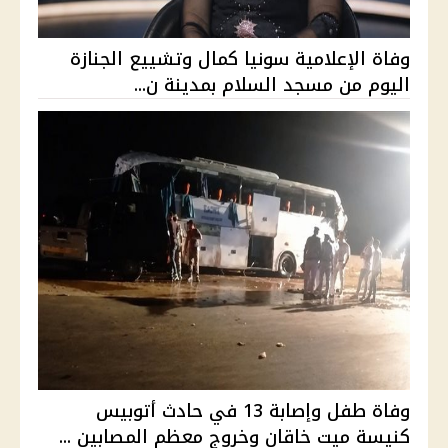
وفاة الإعلامية سونيا كمال وتشييع الجنازة
اليوم من مسجد السلام بمدينة ن...
وفاة طفل وإصابة 13 في حادث أتوبيس
كنيسة ميت خاقان وخروج معظم المصابين ...