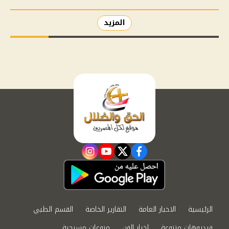
المزيد
instagram
youtube
twitter
facebook
الرئيسية
الاخبار العامة
التقارير الخاصة
القسم الطبي
فيديوهات متنوعة
اخبار الفن
منوعات مسيحية