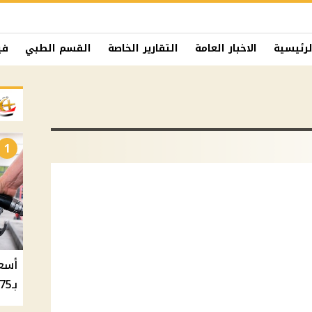
لرئيسية
الاخبار العامة
التقارير الخاصة
القسم الطبي
في
1
بـ20.75 جنيه والسولار بـ20.50 جنيه