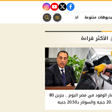
instagram
youtube
twitter
facebook
ديوهات متنوعة
اخبار الفن
منوعات مسيحية
اخبار الرياضة
الأكثر قراءة
أسعار الوقود في مصر اليوم .. بنزين 80