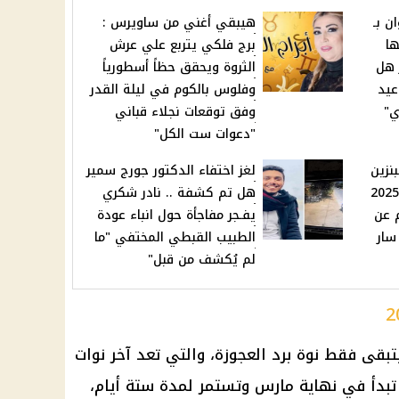
ن بـ
هيبقي أغني من ساويرس :
ها
برج فلكي يتربع علي عرش
 هل
الثروة ويحقق حظاً أسطورياً
عيد
وفلوس بالكوم في ليلة القدر
وفق توقعات نجلاء قباني
"دعوات ست الكل"
بنزين
لغز اختفاء الدكتور جورج سمير
والسولار اليوم 18 مارس 2025
هل تم كشفة .. نادر شكري
 عن
يفـجر مفاجأة حول انباء عودة
سار
الطبيب القبطي المختفي "ما
لم يُكشف من قبل"
يتبقى فقط نوة برد العجوزة، والتي تعد آخر نوات
تبدأ في نهاية مارس وتستمر لمدة ستة أيام،