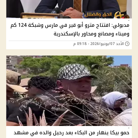
مدبولي: افتتاح مترو أبو قير في مارس وشبكة 124 كم
وميناء ومصانع ومحاور بالإسكندرية
الأحد 07/يونيو/2026 - 09:18 م
حمو بيكا ينهار من البكاء بعد رحيل والده في مشهد