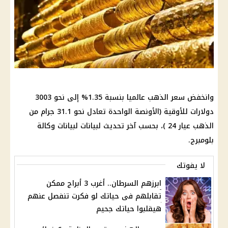
وانخفض سعر الذهب عالميا بنسبة 1.35% إلى نحو 3003
دولارات للأوقية (الأونصة الواحدة تعادل نحو 31.1 جرام من
الذهب عيار 24 )، بحسب آخر تحديث لبيانات لبيانات وكالة
بلومبرج.
لا يفوتك
ابرزهم السرطان.. أغرب 3 أبراج ممكن
تقابلهم فى حياتك لو فكرت تنفصل عنهم
هيقلبوا حياتك جحيم