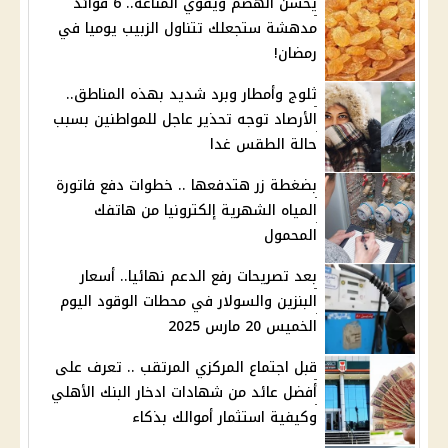
يحسن الهضم ويقوي المناعة.. 6 فوائد
مدهشة ستجعلك تتناول الزبيب يوميا في
رمضان!
ثلوج وأمطار وبرد شديد بهذه المناطق..
الأرصاد توجه تحذير عاجل للمواطنين بسبب
حالة الطقس غدا
بضغطة زر هتدفعها .. خطوات دفع فاتورة
المياه الشهرية إلكترونيا من هاتفك
المحمول
بعد تصريحات رفع الدعم نهائيا.. أسعار
البنزين والسولار في محطات الوقود اليوم
الخميس 20 مارس 2025
قبل اجتماع المركزي المرتقب .. تعرف على
أفضل عائد من شهادات ادخار البنك الأهلي
وكيفية استثمار أموالك بذكاء