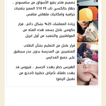
تصميم فاخر يغزو الأسواق من سامسونج ..
جهاز جالكسي تاب S10 FE المميز بتقنيات
خرافيه وامكانيات ملهاش منافس
زيادة المعاشات 25% بشكل دائم.. قرار
حكومى عاجل يسعد هذه الفئه من
المواطنيين والتنفيذ من أول ابريل
قرار عاجل من التعليم بشأن الطلاب
المتغيبين عن المدرسة بدون عذر سيطبق
على جميع المدارس
الهربس خطر يهدد الجسم .. فيروس قد
يهدد طفلك بأعراض خطيرة (احذرو من
تقبيل الرضع)