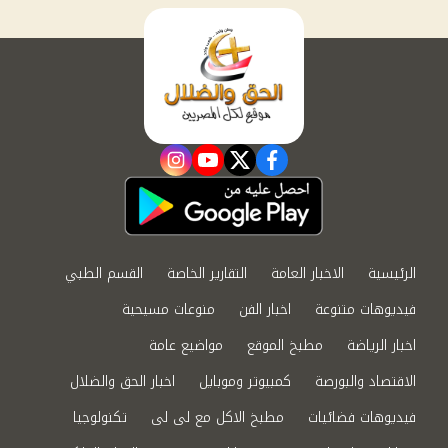
instagram
youtube
twitter
facebook
الرئيسية
الاخبار العامة
التقارير الخاصة
القسم الطبي
فيديوهات متنوعة
اخبار الفن
منوعات مسيحية
اخبار الرياضة
مطبخ الموقع
مواضيع عامة
الاقتصاد والبورصة
كمبيوتر وموبايل
اخبار الحق والضلال
فيديوهات فضائيات
مطبخ الاكل مع لى لى
تكنولوجيا