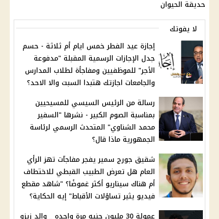
حديقة الحيوان
لا يفوتك
إجازة عيد الفطر خمس ايام أم ثلاثة - حسم
جدل الإجازات الرسمية المقبلة "مدفوعة
الأجر" للموظفيين ومفاجأة لطلاب المدارس
والجامعات اجازتك هتبدا السبت والا الاحد؟
رسالة من الرئيس السيسي للمسيحيين
بمناسبة الصوم الكبير - نشرها "السفير
محمد الشناوي" المتحدث الرسمي لرئاسة
الجمهورية ماذا قال؟
شقيق جورج سمير يفجر مفاجآت تهز الرأي
العام هل تعرض الطبيب القبطي للاختطاف
أم هناك سيناريو أكثر غموضًا؟ "شاهد مقطع
فيديو يثير تساؤلات الأقباط" إيه الحكاية؟
عمولة 30 مليون جنيه مرة واحده _ والد زيزو