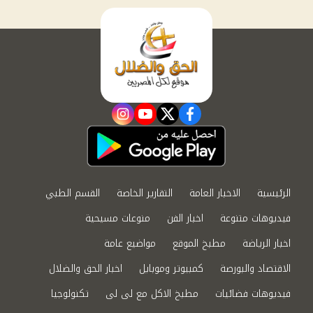
instagram
youtube
twitter
facebook
الرئيسية
الاخبار العامة
التقارير الخاصة
القسم الطبي
فيديوهات متنوعة
اخبار الفن
منوعات مسيحية
اخبار الرياضة
مطبخ الموقع
مواضيع عامة
الاقتصاد والبورصة
كمبيوتر وموبايل
اخبار الحق والضلال
فيديوهات فضائيات
مطبخ الاكل مع لى لى
تكنولوجيا