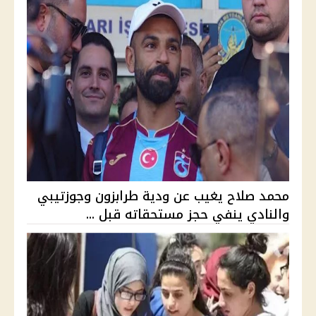
محمد صلاح يغيب عن ودية طرابزون وجوزتيبي
والنادي ينفي حجز مستحقاته قبل ...