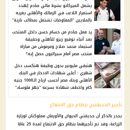
يشعل الميركاتو بشرط مالي صادم يُهدد
استمرار اللاعب في الزمالك والأهلي يغريه
بالملايين "المفاوضات تشتعل بمطالب نارية"
رد فعل صادم من حسام حسن داخل المنتخب
بعد أنباء توقيع زيزو للأهلي وحقيقة
استبعاد محمد صلاح ومرموش من مباراة
منتخب مصر أمام سيراليون حصل إيه؟
هتبقي مليونير بدون وظيفة هتكسب دخل
شهري : أعلى شهادات الادخار في البنك
الأهلي وبنك مصر أحسب ارباح الـ1000 جنيه
كام واخطف شهادة بسرعه "جهز فلوسك"
تأجير الحديقتين بنظام حق الانتفاع
يجدر بالذكر أن حديقتي الحيوان والأورمان مملوكتان لوزارة
الزراعة، وقد تم تأجيرهما بنظام حق الانتفاع لمدة 25 عامًا