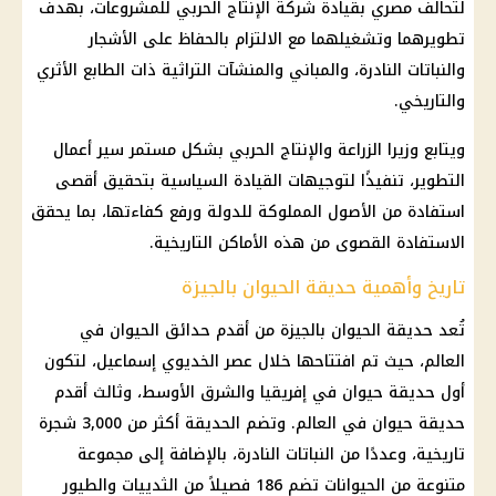
لتحالف مصري بقيادة شركة الإنتاج الحربي للمشروعات، بهدف
تطويرهما وتشغيلهما مع الالتزام بالحفاظ على الأشجار
والنباتات النادرة، والمباني والمنشآت التراثية ذات الطابع الأثري
والتاريخي.
ويتابع وزيرا الزراعة والإنتاج الحربي بشكل مستمر سير أعمال
التطوير، تنفيذًا لتوجيهات القيادة السياسية بتحقيق أقصى
استفادة من الأصول المملوكة للدولة ورفع كفاءتها، بما يحقق
الاستفادة القصوى من هذه الأماكن التاريخية.
تاريخ وأهمية حديقة الحيوان بالجيزة
تُعد حديقة الحيوان بالجيزة من أقدم حدائق الحيوان في
العالم، حيث تم افتتاحها خلال عصر الخديوي إسماعيل، لتكون
أول حديقة حيوان في إفريقيا والشرق الأوسط، وثالث أقدم
حديقة حيوان في العالم. وتضم الحديقة أكثر من 3,000 شجرة
تاريخية، وعددًا من النباتات النادرة، بالإضافة إلى مجموعة
متنوعة من الحيوانات تضم 186 فصيلاً من الثدييات والطيور