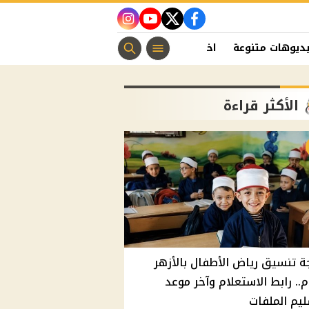
instagram
youtube
twitter
facebook
ديوهات متنوعة
اخبار الفن
منوعات مسيحية
اخبار الرياضة
الأكثر قراءة
ة تنسيق رياض الأطفال بالأزهر
م.. رابط الاستعلام وآخر موعد
يم الملفات