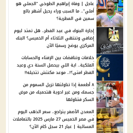
عاجل | وفاة إبراهيم الطوخي "الجملي هو
أملي".. ما السبب وراء رحيل أشهر بائع
سمين في المطرية؟
إجازة البنوك في عيد الفطر.. هل تمتد ليوم
إضافي وتنتهي الثلاثاء أم الخميس؟ البنك
المركزي يوضح رسميًا الآن
خلافات وتناقضات بين الإفتاء والحسابات
الفلكية.. اية اللي بيحصل السنة دي وعيد
الفطر امتى؟!.. موعد مكنتش تتخيله!!
٨ أطعمة إذا تناولتها تزيل السموم من
جسمك ومن غير ادوية هتحميك من مرض
السكر فتناولها
المعدن الأصفر يتراجع.. سعر الذهب اليوم
في مصر الخميس 27 مارس 2025 بالتعاملات
المسائية | عيار 21 سجل كام الآن؟