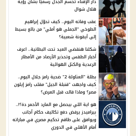
دار الإفتاء تحسم الجدل رسميًا بشأن رؤية
هلال شوال
عقب وفاته اليوم.. كيف تحوّل إبراهيم
الطوخي "الجملي هو أملي" من بائع بسيط
إلى أيقونة شعبية؟
شكلنا هنقضي العيد تحت البطانية.. اعرف
أخبار الطقس وتحذير الأرصاد من الأمطار
الرعدية والكتل الهوائية
بطلة "العتاولة 2" ضحية رامز جلال اليوم..
كيف واجهت "قنبلة الجيل" مقلب رامز إيلون
مصر؟ وماذا قالت قبل العرض؟
هو اية اللي بيحصل مع المارد الأحمر دة؟!..
بيراميدز يرفض دفع تكاليف حكام أجانب
ويوافق على طاقم تحكيم مصري في مباراته
أمام الأهلي في الدوري