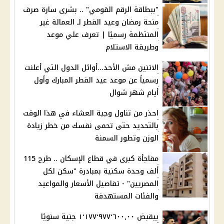
"ببطاقة الرقم القومي" .. بشرى سارة صرف
منحة رمضان وعيد الفطر لـ العمالة غير
المنتظمة رسميًا | تعرف علي موعد
وطريقة الاستلام
الاتنين مش الأحد...أوائل الدول التي أعلنت
رسمياً عن موعد عيد الفطر المبارك وأول
أيام شهر شوال
احذر من تناول وجبة العشاء في هذا الوقت
بالتحديد حتى تحمى نفسك من خطر زيادة
الوزن وتطور السمنة
مفاجأة كبرى في قطاع الإسكان .. طرح 115
ألف وحدة سكنية بمبادرة "سكن لكل
المصريين" - تفاصيل الأسعار والمواعيد
والفئات المستهدفة
بيقبض ١٬١٧٧٬٩٧٧٬٦٠٠٫٠٠ جنية سنويًا