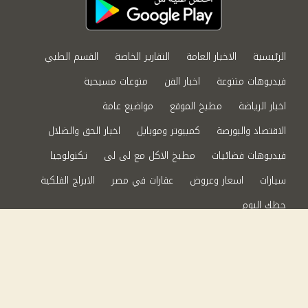
الرئيسية
الاخبار العامة
التقارير الخاصة
القسم الطبي
فيديوهات متنوعة
اخبار الفن
منوعات مسيحية
اخبار الرياضة
مطبخ الموقع
مواضيع عامة
الاقتصاد والبورصة
كمبيوتر وموبايل
اخبار الحق والضلال
فيديوهات فضائيات
مطبخ الاكل مع لى لى
تكنولوجيا
سيارات
اسعار وعروض
عقارات في مصر
الابراج الفلكية
حظك اليوم
من نحن
سياسة الخصوصية
اتصل بنا
©2024 الحق والضلال All Rights Reserved.
Powered by