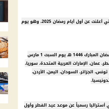
كانت أستراليا من أوائل الدول التي أعلنت عن أول أيام رمضان 2025، وهو يوم
بدأت عشرون دولة صيام شهر رمضان المبارك 1446 هـ يوم السبت 1 مارس
طر، عمان، الإمارات العربية المتحدة، سوريا،
تونس، الجزائر، السودان، اليمن، الأردن،
ندونيسيا.
 أستراليا رسمياً عن موعد عيد الفطر وأول