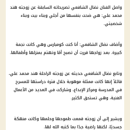
واصل الفنان نضال الشافعي تصريحاته السابقة عن زوجته هند
محمد علي: هي ضحت بنفسها من أجلي وبناء بيت وبناء
شخصيتي.
وأضاف نضال الشافعي: أنا كنت كومبارس وهي كانت نجمة
كبيرة. بعد زواجها قررت أن تصبح أمًا وتهتم بمنزلها وأطفالها.
وتابع نضال الشافعي حديثه عن زوجته الراحلة هند محمد علي،
قائلاً إنها كانت ممثلة موهوبة خلال فترة دراستها للمسرح
في المدرسة ومركز الإبداع، وشاركت في العديد من الأعمال
الفنية
، وهي تستحق الكثير.
ويشير إلى أن زوجته قمعت طموحها وحلمها وكانت منهكة
جسديًا، لكنها راضية جدًا بما كتبه الله لها.