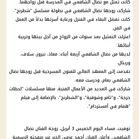
كانت تمثل مع نضال الشافعي في المدرسة قبل زواجهما.
شاركت زوجها نضال الشافعي في بطولة مسلسل "شطرنج".
كانت تفضل البقاء في المنزل ورعاية أسرتها بدلاً من العمل
في الفن.
اعتزلت التمثيل بعد سنوات من الزواج من أجل بيتها وتربية
أبنائها.
لديها من نضال الشافعي أربعة أبناء: معاذ، نيروز، سلاف،
وريتال.
تقدمت إلى المعهد العالي للفنون المسرحية قبل زوجها نضال
الشافعي بعام، ودرست معه.
شاركت في العديد من الأعمال الفنية، منها مسلسلات "
لحظات
حرجة
"، و"تامر وشوقية"، و"الشطرنج"، بالإضافة إلى فيلم
"همام في أمستردام".
توفيت، مساء اليوم الخميس 3 أبريل،
زوجة الفنان نضال
الشافعي
. وأعلن الفنان أحمد عزمي الخبر عبر صفحته الرسمية