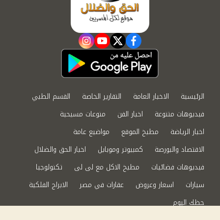
instagram
youtube
twitter
facebook
الرئيسية
الاخبار العامة
التقارير الخاصة
القسم الطبي
فيديوهات متنوعة
اخبار الفن
منوعات مسيحية
اخبار الرياضة
مطبخ الموقع
مواضيع عامة
الاقتصاد والبورصة
كمبيوتر وموبايل
اخبار الحق والضلال
فيديوهات فضائيات
مطبخ الاكل مع لى لى
تكنولوجيا
سيارات
اسعار وعروض
عقارات في مصر
الابراج الفلكية
حظك اليوم