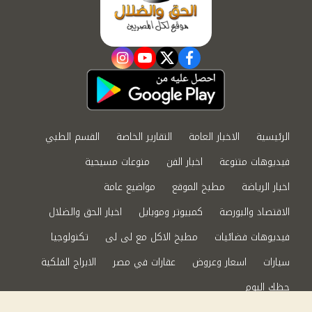
instagram
youtube
twitter
facebook
الرئيسية
الاخبار العامة
التقارير الخاصة
القسم الطبي
فيديوهات متنوعة
اخبار الفن
منوعات مسيحية
اخبار الرياضة
مطبخ الموقع
مواضيع عامة
الاقتصاد والبورصة
كمبيوتر وموبايل
اخبار الحق والضلال
فيديوهات فضائيات
مطبخ الاكل مع لى لى
تكنولوجيا
سيارات
اسعار وعروض
عقارات في مصر
الابراج الفلكية
حظك اليوم