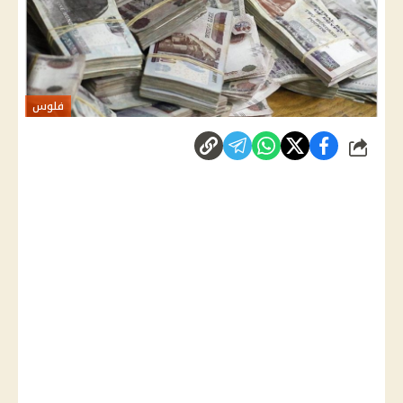
فلوس
شارك