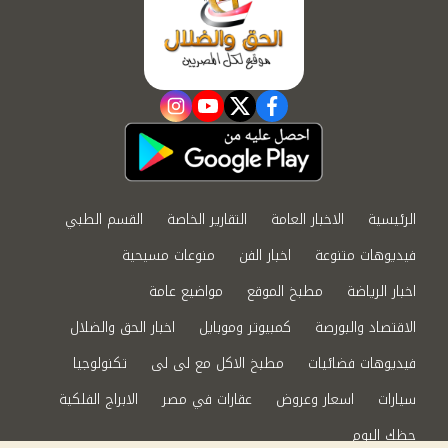
instagram
youtube
twitter
facebook
الرئيسية
الاخبار العامة
التقارير الخاصة
القسم الطبي
فيديوهات متنوعة
اخبار الفن
منوعات مسيحية
اخبار الرياضة
مطبخ الموقع
مواضيع عامة
الاقتصاد والبورصة
كمبيوتر وموبايل
اخبار الحق والضلال
فيديوهات فضائيات
مطبخ الاكل مع لى لى
تكنولوجيا
سيارات
اسعار وعروض
عقارات في مصر
الابراج الفلكية
حظك اليوم