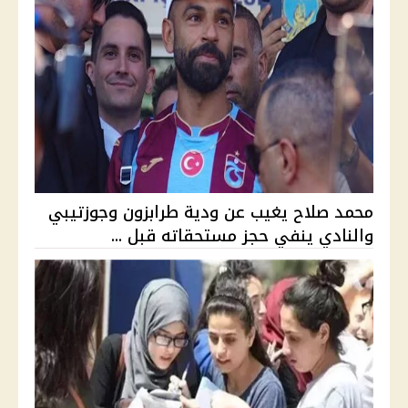
محمد صلاح يغيب عن ودية طرابزون وجوزتيبي
والنادي ينفي حجز مستحقاته قبل ...