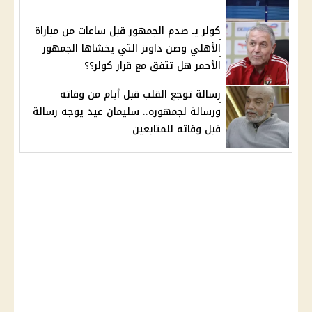
كولر يـ صدم الجمهور قبل ساعات من مباراة
الأهلي وصن داونز التي يخشاها الجمهور
الأحمر هل تتفق مع قرار كولر؟؟
رسالة توجع القلب قبل أيام من وفاته
ورسالة لجمهوره.. سليمان عيد يوجه رسالة
قبل وفاته للمتابعين