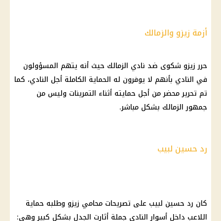
أزمة زيزو والزمالك
حرر
زيزو
شكوى ضد
نادي الزمالك
حيث أنه يتهم المسؤولون
في النادي بأنهم لا يوفرون له الحماية الكاملة أجل النادي، كما
تم تحرير محضر من أجل حمايته أثناء التمرينات وليس من
جمهور
الزمالك
بشكل مباشر.
رد حسين لبيب
كان رد حسين لبيب على تصريحات محامي
زيزو
وطلبه حماية
اللاعب
داخل أسوار النادي جملة أثارت الجدل بشكل كبير وهي: