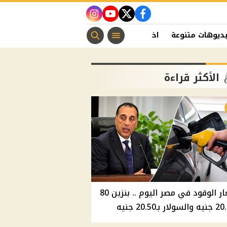
instagram
youtube
twitter
facebook
ديوهات متنوعة
اخبار الفن
منوعات مسيحية
اخبار الرياضة
الأكثر قراءة
أسعار الوقود في مصر اليوم .. بنزين 80