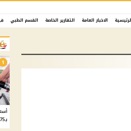
لرئيسية
الاخبار العامة
التقارير الخاصة
القسم الطبي
في
1
بـ20.75 جنيه والسولار بـ20.50 جنيه