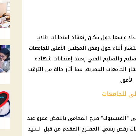
لا واسعا حول مكان إنعقاد امتحانات طلاب
202، وذلك عقب انتشار أنباء حول رفض المجلس الأعلى للجامعات
لتعليم والتعليم الفني بعقد إمتحانات شهادة
وية العامة 2025 داخل مقار الجامعات المصرية، مما أثار حالة من الترقب
الأمور.
ى للجامعات
ى "الفيسبوك" صرح المحامي بالنقض عمرو عبد
عات رفض رسميا المقترح المقدم من قبل السيد