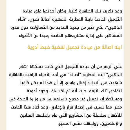
وقد تكررت تلك الظاهرة كثيرا، وكان أحدثها غلق عيادة
التجميل الخاصة بابنة المطربة الشهيرة
أصالة نصري
، "
شام
الذهبي
"، لكي تثير من جديد العديد من التساؤلات حول قدرة
المشاهير على إدارة مشاريعهم الخاصة بعيدا عن الأضواء.
ابنه آصالة من عيادة تجميل لقضية ضبط أدوية
علي الرغم من أن عيادة التجميل التي كانت تملكها "شام
الذهبي" ابنه المطربة "
آصالة
" في أحد الأحياء الراقية بالقاهرة
شهدت في البداية إقبال واسع، إلا أن هذا لم يكن كافيا
لتفادي تلك الأزمة. حيث أنه تم اكتشاف وجود أدوية
ومستحضرات تجميل غير مصرح باستعمالها من
وزارة الصحة
في
مصر، مما تسبب في إصدار قرار بالإغلاق. وقد أعاد هذا
الحادث
للأذهان سلسلة من المشاريع التي قام بإطلقها
الفنانين
والإعلاميين، وواجهت نفس المصير.