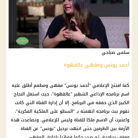
سلمى صباحي
أحمد يونس ومقهي عالقهوة
كما افتتح الإعلامي "أحمد يونس" مقهى ومطعم أطلق عليه
اسم برنامجه الإذاعي الشهير "عالقهوة"، حيث استغل النجاح
الكبير الذي حققه في البرنامج. إلا أن إدارة القناة التي كانت
تقوم ببث برنامجه اتهمته بـ "السطو على الملكية الفكرية"،
واعتبرت أن الاسم ملكا للقناة وليس للإعلامي. وتصاعدت هذة
الأزمة بين الطرفين حتى انتهت برحيل "يونس" عن القناة
ووقف برنامجة، ثم صدر حكما قضائيا بإغلاق المقهى.