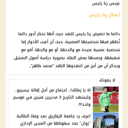
عريس رنا رئيس
أعمال رنا رئيس
دائما ما تتعرض رنا رئيس للنقد حيث أنها تختار أدور دائما
تُظهر فيها شخصيتها العصبية، حيث أن أغبب الأدوار إما
شخصية عصبية عنيدة مع والدتها، أو مع والدها، أةو مع
شقيقها، ونصحها بعض النقاد بضرورة دراسة أصول التمثيل.
ويذكر أن من أبرز من انتقدوها الناقد “محمد طاهر”,
لا يفوتك
اة يا زمالك!.. اجتماع من أجل إقالة بيسيرو..
وليشهد التاريخ 3 مديرين فنيين في موسم
واحد!!!
اعرف رد جامعة الزقازيق بعد وفاة الطالبة
"روان" بعد سقوطها من المبنى الإداري