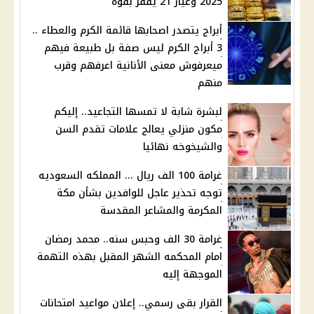
2025 وعيار 21 يقفز بقوة
أبراج يتصدر اصحابها قائمة الكرم والعطاء ..
3 أبراج الكرم ليس صفة بل طبيعة فيهم
ميعرفوش معنى الأنانية اعرفهم وقرب
منهم
لبشرة شابة لا تمسها التجاعيد.. إليكم
مكون منزلي يعالج علامات تقدم السن
والشيخوخه نهائيا
غرامة 100 الف ريال ... المملكه السعوديه
توجه تحذير عاجل للوافدين بشأن مكة
المكرمة والمشاعر المقدسة
غرامة 30 الف وحبس سنه.. محمد رمضان
امام المحكمه الشهر المقبل بهذه التهمة
الموجهة إليه
القرار بقى رسمي.. إعلان مواعيد امتحانات