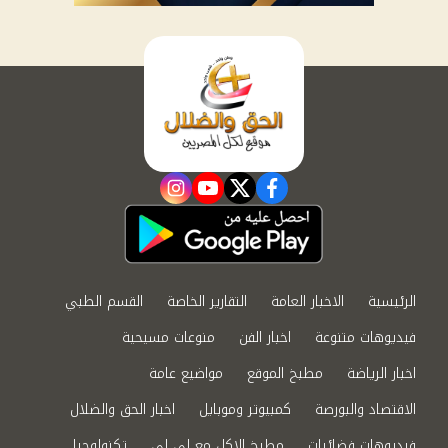
instagram
youtube
twitter
facebook
الرئيسية
الاخبار العامة
التقارير الخاصة
القسم الطبي
فيديوهات متنوعة
اخبار الفن
منوعات مسيحية
اخبار الرياضة
مطبخ الموقع
مواضيع عامة
الاقتصاد والبورصة
كمبيوتر وموبايل
اخبار الحق والضلال
فيديوهات فضائيات
مطبخ الاكل مع لى لى
تكنولوجيا