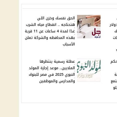
الحق نفسك وخزن اللي
لار
هتحتاجه .. انقطاع مياه الشرب
ك
غدًا لمدة 4 ساعات عن 11 قرية
ات
بهذه المحافظه والشركة تعلن
الأسباب
حكم
عطلة رسمية ينتظرها
الملايين.. موعد إجازة المولد
ة
النبوي 2025 في مصر للبنوك
تمع
والمدارس والموظفين
ط 200 كيلو