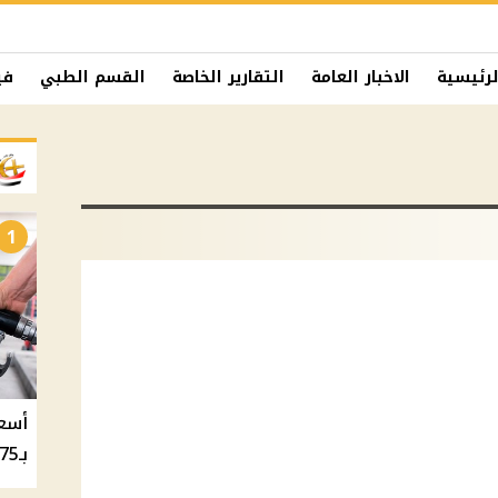
لرئيسية
الاخبار العامة
التقارير الخاصة
القسم الطبي
في
1
بـ20.75 جنيه والسولار بـ20.50 جنيه