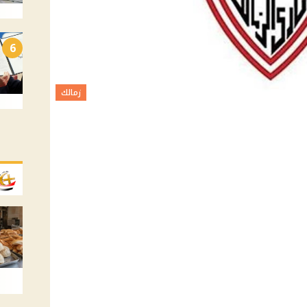
6
زمالك