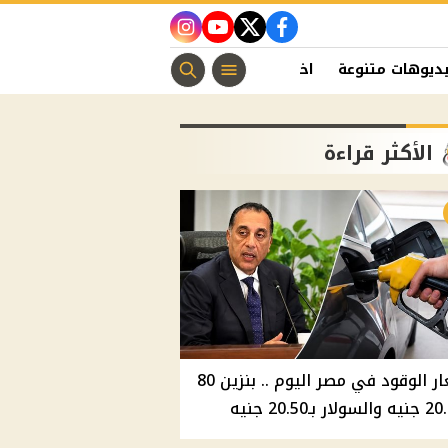
instagram
youtube
twitter
facebook
ديوهات متنوعة
اخبار الفن
منوعات مسيحية
اخبار الرياضة
الأكثر قراءة
أسعار الوقود في مصر اليوم .. بنزين 80