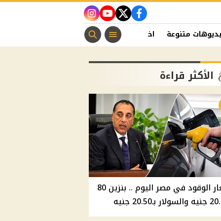
instagram
youtube
twitter
facebook
ديوهات متنوعة
اخبار الفن
منوعات مسيحية
اخبار الرياضة
الأكثر قراءة
أسعار الوقود في مصر اليوم .. بنزين 80