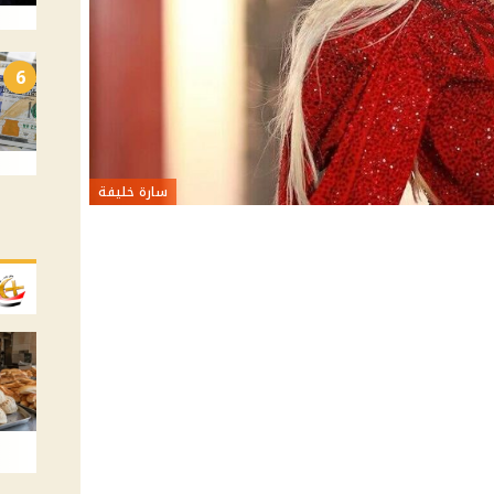
6
سارة خليفة