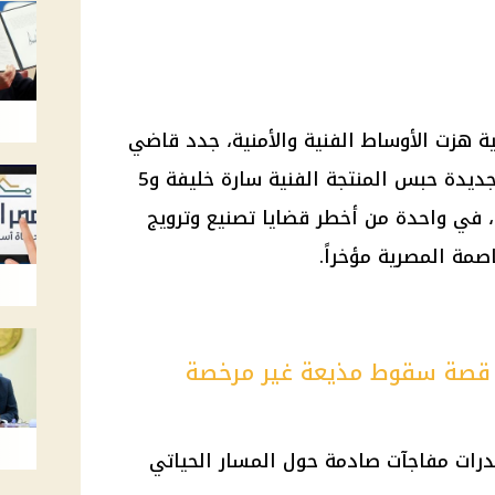
ة هزت الأوساط الفنية والأمنية، جدد قاضي
المعارضات بمحكمة جنح القاهرة الجديدة حبس المنتجة الفنية سارة خليفة و5
قيقات، في واحدة من أخطر قضايا تصنيع وترويج
مة المصرية مؤخراً.
ة.. قصة سقوط مذيعة غير مرخصة
رات مفاجآت صادمة حول المسار الحياتي