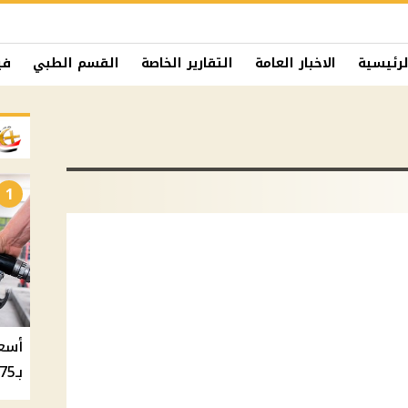
لرئيسية
الاخبار العامة
التقارير الخاصة
القسم الطبي
في
1
بـ20.75 جنيه والسولار بـ20.50 جنيه