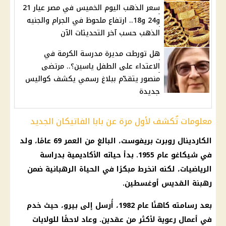
سعر الذهب اليوم الخميس في مصر عيار 21
و24 و18.. ارتفاع ملحوظ في الجرام والجنيه
الذهب حسب آخر التحديثات الآن
هل تورطت مديرة مدرسة الكرمة في
الاعتداء على الطفل ياسين؟.. مرتضى
منصور يتقدّم ببلاغ رسمي يكشف كواليس
جديدة
معلومات تُكشف لأول مرة عن بابا الفاتيكان الجديد
الكاردينال روبرت بريفوست، البالغ من العمر 69 عامًا، ولد
في شيكاغو عام 1955. بدأ حياته الأكاديمية بدراسة
الرياضيات، لكنه انخرط مبكرًا في الحياة الرهبانية ضمن
رهبنة القديس أوغسطين.
بعد رسامته كاهنًا عام 1982، أُرسل إلى بيرو، حيث خدم
في أعمال رعوية لأكثر من عقدين. وعاد لاحقًا للولايات