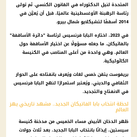
المتحدة لنيل الدكتوراه في القانون الكنسي. ثم تولى
رئاسة الرهبنة الأوغسطينية عالميًا، قبل أن يُعيَّن في
2014 أسقفًا لتشيكلايو شمال بيرو.
في 2023، اختاره البابا فرنسيس لرئاسة "دائرة الأساقفة"
بالفاتيكان، ما جعله مسؤولًا عن اختيار الأساقفة حول
العالم، وهي واحدة من أعلى المناصب في الكنيسة
الكاثوليكية.
بريفوست يتقن خمس لغات ويُعرف بانفتاحه على الحوار
الثقافي والديني، ويُعتبر استمرارًا لنهج البابا فرنسيس
في الانفتاح والتجديد.
لحظة انتخاب بابا الفاتيكان الجديد.. مشهد تاريخي يهز
العالم
ظهر الدخان الأبيض مساء الخميس من مدخنة كنيسة
سيستين، إيذانًا بانتخاب البابا الجديد، بعد ثلاث جولات