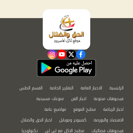
instagram
youtube
twitter
facebook
الرئيسية
الاخبار العامة
التقارير الخاصة
القسم الطبي
فيديوهات متنوعة
اخبار الفن
منوعات مسيحية
اخبار الرياضة
مطبخ الموقع
مواضيع عامة
الاقتصاد والبورصة
كمبيوتر وموبايل
اخبار الحق والضلال
فيديوهات فضائيات
مطبخ الاكل مع لى لى
تكنولوجيا