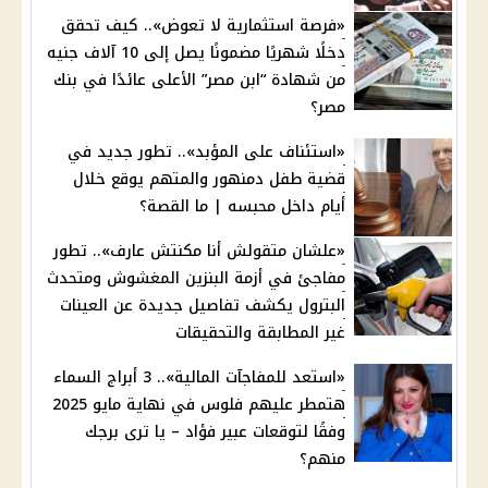
«فرصة استثمارية لا تعوض».. كيف تحقق
دخلًا شهريًا مضمونًا يصل إلى 10 آلاف جنيه
من شهادة “ابن مصر” الأعلى عائدًا في بنك
مصر؟
«استئناف على المؤبد».. تطور جديد في
قضية طفل دمنهور والمتهم يوقع خلال
أيام داخل محبسه | ما القصة؟
«علشان متقولش أنا مكنتش عارف».. تطور
مفاجئ في أزمة البنزين المغشوش ومتحدث
البترول يكشف تفاصيل جديدة عن العينات
غير المطابقة والتحقيقات
«استعد للمفاجآت المالية».. 3 أبراج السماء
هتمطر عليهم فلوس في نهاية مايو 2025
وفقًا لتوقعات عبير فؤاد – يا ترى برجك
منهم؟