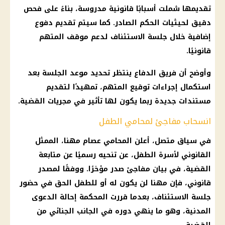
تقديمها شملت أسبابًا قانونية مدروسة، بناءً على فحص
دقيق لحيثيات الحكم الصادر. كما سيتم تقديم دفوع
إضافية خلال جلسة الاستئناف لدعم موقف المتهم
قانونيًا.
وأوضح أن فريق الدفاع ينتظر تحديد موعد الجلسة بعد
استكمال إجراءات توقيع المتهم، تمهيدًا لتقديم
مستندات جديدة ربما يكون لها تأثير في مجريات القضية.
انسحاب مفاجئ لمحامي الطفل
في سياق متصل، أعلن المحامي عصام مهنا، الممثل
القانوني لأسرة الطفل، عن تنحيه رسميًا عن متابعة
القضية، في بيان مفاجئ صدر مؤخرًا. ووفقًا لمصدر
قانوني، فإن مهنا لن يكون له أو للطفل الحق في حضور
جلسة الاستئناف، بعدما قررت المحكمة إحالة الدعوى
المدنية، وهو ما ينهي دوره في الجانب الجنائي من