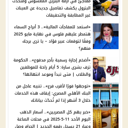
مفاجئ في أزمة البنزين المغشوش ومتحدث
البترول يكشف تفاصيل جديدة عن العينات
غير المطابقة والتحقيقات
«استعد للمفاجآت المالية».. 3 أبراج السماء
هتمطر عليهم فلوس في نهاية مايو 2025
وفقًا لتوقعات عبير فؤاد – يا ترى برجك
منهم؟
«أضخم إجازة رسمية بأجر مدفوع».. الحكومة
تزف بشرى سارة: 5 أيام راحة للموظفين
والطلاب | متى تبدأ وموعد انتهائها؟
«توجهوا فورًا لأقرب فرع».. تنبيه عاجل من
البنك الأهلي المصري: إيقاف هذه الخدمات
خلال 3 أشهر إذا لم تُحدّث بياناتك
«خبر يهم كل المصريين».. أسعار الذهب
اليوم الأحد 11-5-2025 في محلات الصاغة
وعيار 21 يسجل رقمه الجديد | الجرام وصل