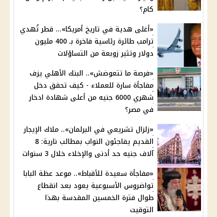
كام؟
«أغلى هدية في تاريخ أمريكا»... قطر تُهدي
ترامب طائرة رئاسية فاخرة بـ 400 مليون
دولار وتثير زوبعة من التساؤلات
«فرصة ما تتعوضش».. البنك الأهلي يزف
مفاجأة سارة للعملاء - كيف تحقق دخل
شهري 6000 جنيه من أعلى شهادة ادخار
في مصر؟
«زلزال تشريعي في البرلمان».. ملاك الإيجار
القديم يفاجئون النواب بمطالب نارية: 8
آلاف جنيه حد أدنى والإخلاء خلال 3 سنوات
«مفاجأة سعيدة للأقباط».. موعد عظة البابا
تواضروس الأسبوعية يعود بعد انقطاع
طوال فترة الخمسين المقدسة بهذا
التوقيت