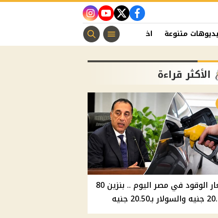
instagram
youtube
twitter
facebook
ديوهات متنوعة
اخبار الفن
منوعات مسيحية
اخبار الرياضة
الأكثر قراءة
أسعار الوقود في مصر اليوم .. بنزين 80