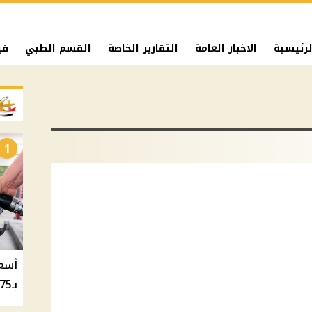
لرئيسية
الاخبار العامة
التقارير الخاصة
القسم الطبي
في
1
بـ20.75 جنيه والسولار بـ20.50 جنيه