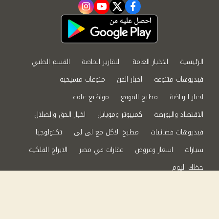
instagram
youtube
twitter
facebook
الرئيسية
الاخبار العامة
التقارير الخاصة
القسم الطبي
فيديوهات متنوعة
اخبار الفن
منوعات مسيحية
اخبار الرياضة
مطبخ الموقع
مواضيع عامة
الاقتصاد والبورصة
كمبيوتر وموبايل
اخبار الحق والضلال
فيديوهات فضائيات
مطبخ الاكل مع لى لى
تكنولوجيا
سيارات
اسعار وعروض
عقارات في مصر
الابراج الفلكية
حظك اليوم
من نحن
سياسة الخصوصية
اتصل بنا
©2024 الحق والضلال All Rights Reserved.