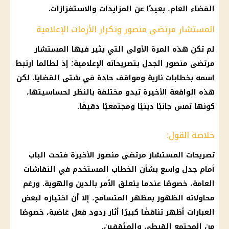
الفضاء العام، بعيدًا عن المزايدات والاستفزازات.
المستشار مرتضى منصور وتكرار الأزمات الإعلامية
لم تكن هذه المرة الأولى التي يثير فيها المستشار
مرتضى منصور الجدل بتصريحاته الإعلامية؛ إذ لطالما ارتبط
اسمه بخطابات نارية ومواقف حادة في شتى القضايا. لكن
هذه الواقعة الأخيرة تبدو مختلفة بالنظر لحساسيتها،
كونها تمس جانبًا دينيًا ومجتمعيًا دقيقًا.
خلاصة القول:
تصريحات المستشار مرتضى منصور الأخيرة فتحت الباب
أمام جدل واسع بشأن الخطاب المستخدم في النقاشات
العامة، خصوصًا عندما يتعلق الأمر بالدين والهوية. ورغم
محاولاته الظهور بمظهر المتسامح، إلا أن اختياره لبعض
العبارات أظهر تناقضًا كبيرًا أثار ردود فعل غاضبة، خصوصًا
من المجتمع القبطي والمثقفين.