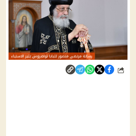
رسالة مرتضى منصور للبابا تواضروس تثير الاستياء
شارك