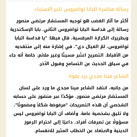
رسالة مباشرة للبابا تواضروس تثير الاستياء
أكثر ما أثار الغضب هو توجيه المستشار مرتضى منصور
رسالة إلى قداسة البابا تواضروس الثاني، بابا الإسكندرية
وبطريرك الكرازة المرقسية، قال فيها: "يا قداسة البابا
تواضروس، لمّ العيال دي"، في إشارة منه إلى منتقديه
من الأقباط. التصريح اعتُبر مسيئًا وغير ملائم، خاصة أنه جاء
في سياق الحديث عن التسامح وقبول الآخر.
الشاعر مينا مجدي يرد بقوة
من جانبه، انتقد الشاعر مينا مجدي ما ورد على لسان
المستشار مرتضى منصور، مؤكدًا عبر منشور على حسابه
الشخصي أن هذه التصريحات "مرفوضة شكلاً ومضمونًا"،
ولا تليق بشخصية عامة. وأضاف أن البابا تواضروس ليس
مسؤولًا عن تصرفات أفراد، داعيًا إلى احترام الرموز
الدينية والابتعاد عن الخطاب المثير للانقسام.