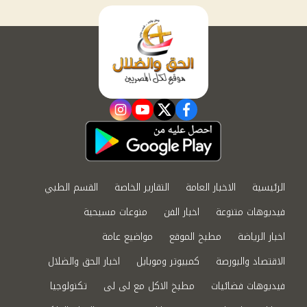
instagram
youtube
twitter
facebook
الرئيسية
الاخبار العامة
التقارير الخاصة
القسم الطبي
فيديوهات متنوعة
اخبار الفن
منوعات مسيحية
اخبار الرياضة
مطبخ الموقع
مواضيع عامة
الاقتصاد والبورصة
كمبيوتر وموبايل
اخبار الحق والضلال
فيديوهات فضائيات
مطبخ الاكل مع لى لى
تكنولوجيا