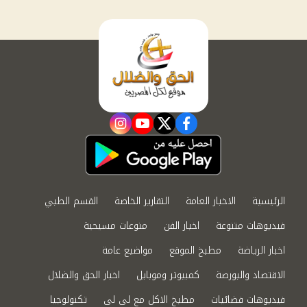
instagram
youtube
twitter
facebook
الرئيسية
الاخبار العامة
التقارير الخاصة
القسم الطبي
فيديوهات متنوعة
اخبار الفن
منوعات مسيحية
اخبار الرياضة
مطبخ الموقع
مواضيع عامة
الاقتصاد والبورصة
كمبيوتر وموبايل
اخبار الحق والضلال
فيديوهات فضائيات
مطبخ الاكل مع لى لى
تكنولوجيا