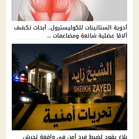
أدوية الستاتينات للكوليسترول.. أبحاث تكشف
آلامًا عضلية شائعة ومضاعفات ...
بلاغ يقود لضبط فرد أمن في واقعة تحرش