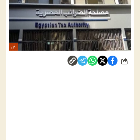
ض
شارك