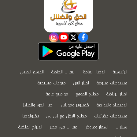
instagram
youtube
twitter
facebook
الرئيسية
الاخبار العامة
التقارير الخاصة
القسم الطبي
فيديوهات متنوعة
اخبار الفن
منوعات مسيحية
اخبار الرياضة
مطبخ الموقع
مواضيع عامة
الاقتصاد والبورصة
كمبيوتر وموبايل
اخبار الحق والضلال
فيديوهات فضائيات
مطبخ الاكل مع لى لى
تكنولوجيا
سيارات
اسعار وعروض
عقارات في مصر
الابراج الفلكية