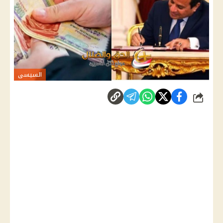
السيسى
شارك