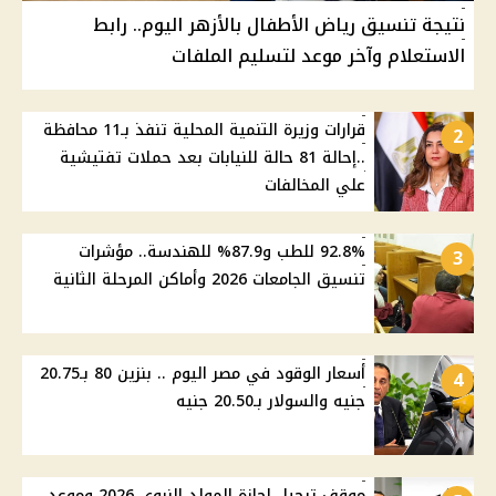
نتيجة تنسيق رياض الأطفال بالأزهر اليوم.. رابط
الاستعلام وآخر موعد لتسليم الملفات
قرارات وزيرة التنمية المحلية تنفذ بـ11 محافظة
2
..إحالة 81 حالة للنيابات بعد حملات تفتيشية
علي المخالفات
92.8% للطب و87.9% للهندسة.. مؤشرات
3
تنسيق الجامعات 2026 وأماكن المرحلة الثانية
أسعار الوقود في مصر اليوم .. بنزين 80 بـ20.75
4
جنيه والسولار بـ20.50 جنيه
موقف ترحيل إجازة المولد النبوي 2026 وموعد