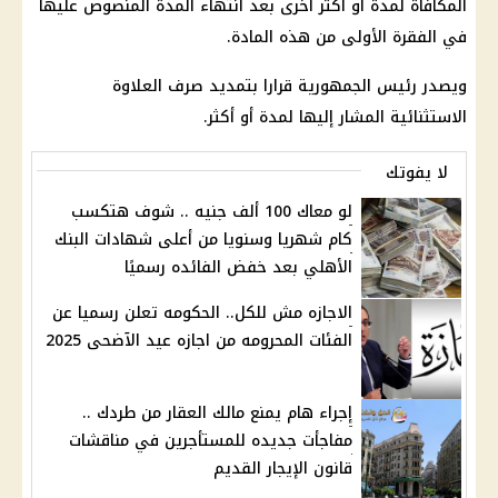
المكافأة لمدة أو أكثر أخرى بعد انتهاء المدة المنصوص عليها
في الفقرة الأولى من هذه المادة.
ويصدر رئيس الجمهورية قرارا بتمديد صرف العلاوة
الاستثنائية المشار إليها لمدة أو أكثر.
لا يفوتك
لو معاك 100 ألف جنيه .. شوف هتكسب
كام شهريا وسنويا من أعلى شهادات البنك
الأهلي بعد خفض الفائده رسميًا
الاجازه مش للكل.. الحكومه تعلن رسميا عن
الفئات المحرومه من اجازه عيد الآضحى 2025
إجراء هام يمنع مالك العقار من طردك ..
مفاجأت جديده للمستأجرين في مناقشات
قانون الإيجار القديم