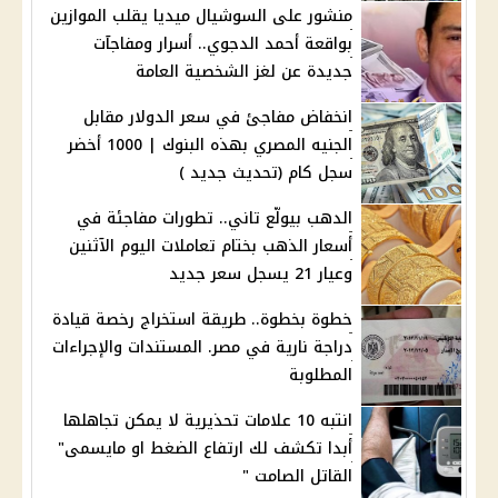
منشور على السوشيال ميديا يقلب الموازين
بواقعة أحمد الدجوي.. أسرار ومفاجآت
جديدة عن لغز الشخصية العامة
انخفاض مفاجئ في سعر الدولار مقابل
الجنيه المصري بهذه البنوك | 1000 أخضر
سجل كام (تحديث جديد )
الدهب بيولّع تاني.. تطورات مفاجئة في
أسعار الذهب بختام تعاملات اليوم الآثنين
وعيار 21 يسجل سعر جديد
خطوة بخطوة.. طريقة استخراج رخصة قيادة
دراجة نارية في مصر. المستندات والإجراءات
المطلوبة
انتبه 10 علامات تحذيرية لا يمكن تجاهلها
أبدا تكشف لك ارتفاع الضغط او مايسمى"
القاتل الصامت "