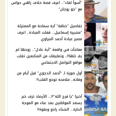
"أسوأ لقاء".. اعرف قصة خلاف زاهي حواس
مع "جو روجان"
تفاصيل "خناقة" آية سماحة مع المعتزلة
"مشيرة إسماعيل… قفلت العيادة.. اعرف
مصير عيادة أحمد النبراوي
مفاجآت في واقعة "آية عادل".. زوجها لم
يقـ تلها!!.. وتعليقات من المتابعين تقلب
مواقع التواصل الاجتماعي
أول صورة لـ "أحمد الدجوي" قبل أيام من
وفاته.. ملامحه توجع القلب!!
أخيرا "يا فرج الله"!!... الأرصاد تزف خبر
يسعد المواطنين بعد عناء مع الموجة
الحارة… الشتاء راجع وبقوة!!