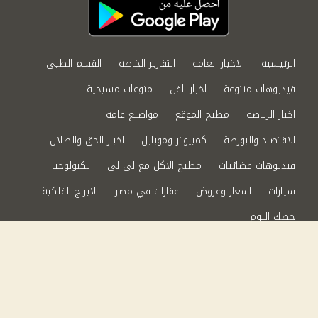
الرئيسية
الاخبار العامة
التقارير الخاصة
القسم الطبي
فيديوهات متنوعة
اخبار الفن
منوعات مسيحية
اخبار الرياضة
مطبخ الموقع
مواضيع عامة
الاقتصاد والبورصة
كمبيوتر وموبايل
اخبار الحق والضلال
فيديوهات فضائيات
مطبخ الاكل مع لى لى
تكنولوجيا
سيارات
اسعار وعروض
عقارات في مصر
الابراج الفلكية
حظك اليوم
من نحن
سياسة الخصوصية
اتصل بنا
©2024 الحق والضلال All Rights Reserved.
Powered by